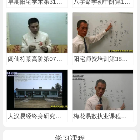
早期阳宅学术第31堂课
八字命学初中阶第13堂
闾仙符箓高阶第07堂课
阳宅师资培训第38堂课
大汉易经终身研究班第
梅花易数执业课程第18
学习课程