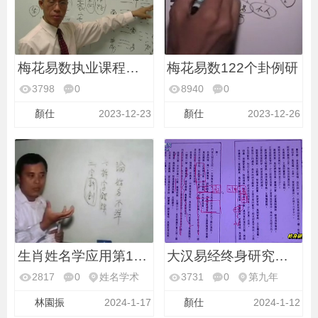
梅花易数执业课程第10
梅花易数122个卦例研
3798
0
8940
0
梅花易数执业
梅花易数卦例
顏仕
2023-12-23
顏仕
2023-12-26
生肖姓名学应用第15堂
大汉易经终身研究班第
2817
0
姓名学术
3731
0
第九年
林園振
2024-1-17
顏仕
2024-1-12