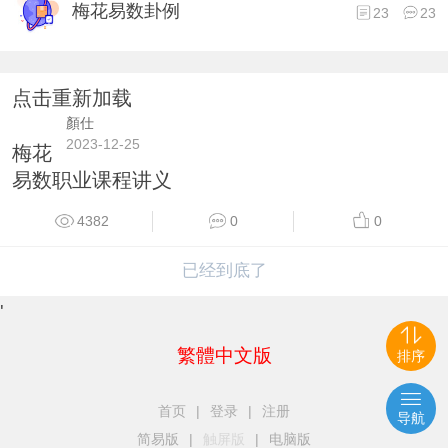
梅花易数卦例
23
23
点击重新加载
顏仕
2023-12-25
梅花
易数职业课程讲义
4382
0
0
已经到底了
'
繁體中文版
排序
首页
|
登录
|
注册
导航
简易版
|
触屏版
|
电脑版