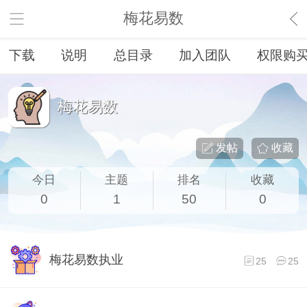
梅花易数
下载
说明
总目录
加入团队
权限购
梅花易数
发帖
收藏
今日
主题
排名
收藏
0
1
50
0
梅花易数执业
25
25