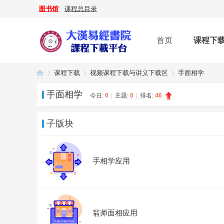
图书馆
课程总目录
首页
课程下
课程下载
视频课程下载与讲义下载区
手面相学
手面相学
今日:
0
|
主题:
0
|
排名:
46
大
»
›
›
子版块
手相学应用
翁师面相应用
漢