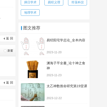
择日学术
易经义理
符箓科仪
地理学术
.
图文推荐
返 回
易经阳宅学总论_全本內容
新窗
2023-11-20
渊海子平全書_论十神之食
神
2023-11-23
返 回
太乙神数推命研究第19堂课
2023-12-22