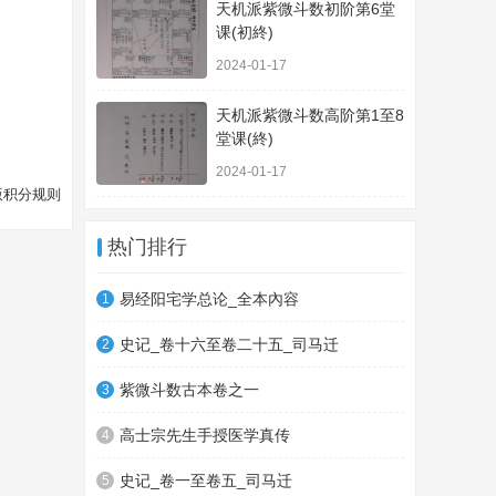
天机派紫微斗数初阶第6堂
课(初終)
2024-01-17
天机派紫微斗数高阶第1至8
堂课(終)
2024-01-17
版积分规则
热门排行
易经阳宅学总论_全本內容
1
史记_卷十六至卷二十五_司马迁
2
紫微斗数古本卷之一
3
高士宗先生手授医学真传
4
史记_卷一至卷五_司马迁
5