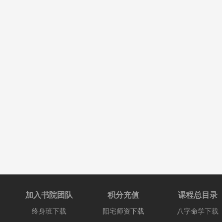
加入书院团队
积分充值
课程总目录
终身班下载
阳宅师资下载
八字命学下载