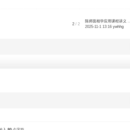
陈师面相学应用课程讲义 ..
2
/ 2
2025-11-1 13:16
ywhhg
输入
80
个字符