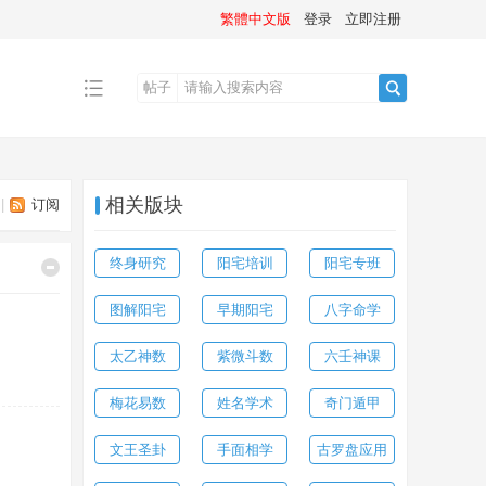
繁體中文版
登录
立即注册
帖子
搜
相关版块
|
订阅
索
终身研究
阳宅培训
阳宅专班
图解阳宅
早期阳宅
八字命学
太乙神数
紫微斗数
六壬神课
梅花易数
姓名学术
奇门遁甲
文王圣卦
手面相学
古罗盘应用