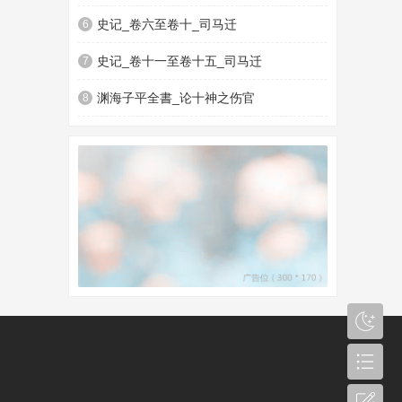
史记_卷六至卷十_司马迁
6
史记_卷十一至卷十五_司马迁
7
渊海子平全書_论十神之伤官
8