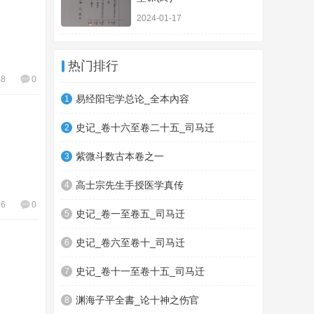
2024-01-17
热门排行
78
0
易经阳宅学总论_全本內容
1
史记_卷十六至卷二十五_司马迁
2
紫微斗数古本卷之一
3
高士宗先生手授医学真传
4
26
0
史记_卷一至卷五_司马迁
5
史记_卷六至卷十_司马迁
6
史记_卷十一至卷十五_司马迁
7
渊海子平全書_论十神之伤官
8