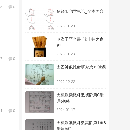
78
0
易经阳宅学总论_全本內容
2023-11-20
渊海子平全書_论十神之食
神
2023-11-23
87
0
太乙神数推命研究第19堂课
2023-12-22
天机派紫微斗数初阶第6堂
课(初終)
2024-01-17
24
0
天机派紫微斗数高阶第1至8
堂课(終)