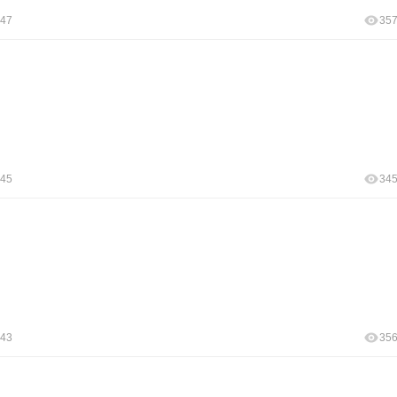
:47
35
:45
34
:43
35