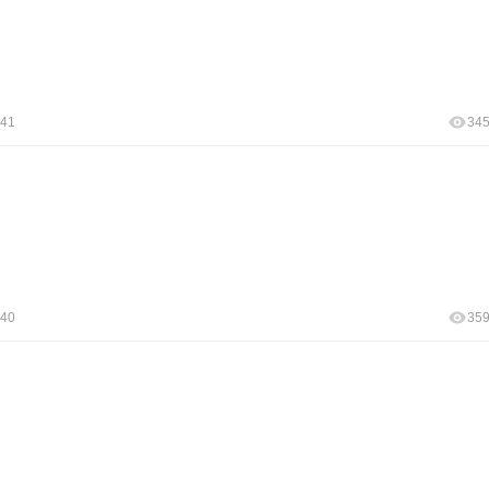
:41
34
:40
35