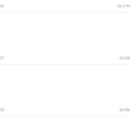
:29
174
:27
42
:26
38