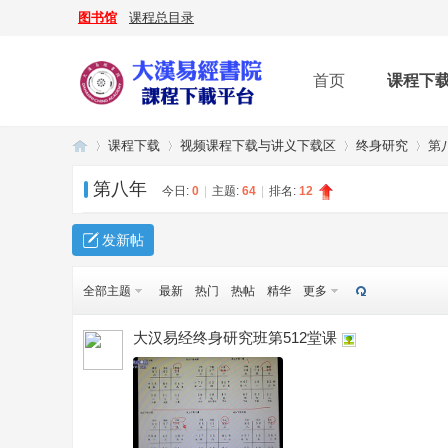
图书馆
课程总目录
首页
课程下
课程下载
视频课程下载与讲义下载区
终身研究
第
第八年
今日:
0
|
主题:
64
|
排名:
12
大
»
›
›
›
发新帖
全部主题
最新
热门
热帖
精华
更多
大汉易经终身研究班第512堂课
漢