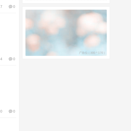
77
0
54
0
60
0