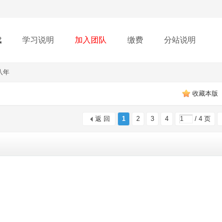
载
学习说明
加入团队
缴费
分站说明
八年
收藏本版
返 回
1
2
3
4
/ 4 页