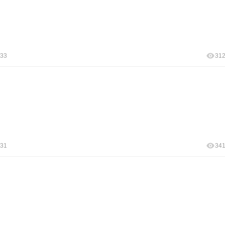
:33
31
:31
34