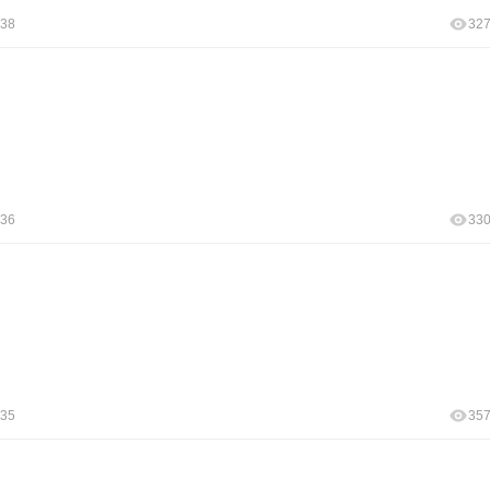
:38
32
:36
33
:35
35