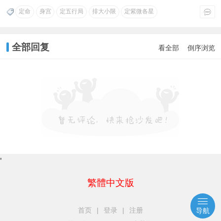
定命
身宫
定五行局
排大小限
定紫微各星
全部回复
看全部
倒序浏览
'
繁體中文版
首页
|
登录
|
注册
导航