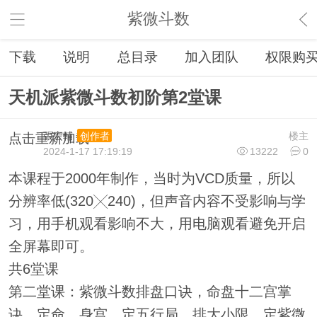
紫微斗数
下载
说明
总目录
加入团队
权限购
天机派紫微斗数初阶第2堂课
張宏輔
楼主
创作者
点击重新加载
2024-1-17 17:19:19
13222
0
本课程于2000年制作，当时为VCD质量，所以
分辨率低(320╳240)，但声音内容不受影响与学
习，用手机观看影响不大，用电脑观看避免开启
全屏幕即可。
共6堂课
第二堂课：紫微斗数排盘口诀，命盘十二宫掌
诀，定命、身宫，定五行局，排大小限，定紫微