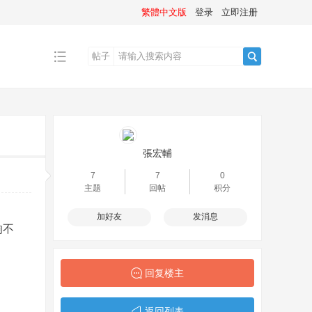
繁體中文版
登录
立即注册
帖子
搜
索
張宏輔
7
7
0
主题
回帖
积分
加好友
发消息
响不
回复楼主
返回列表