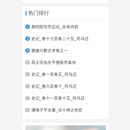
热门排行
易经阳宅学总论_全本內容
1
史记_卷十六至卷二十五_司马迁
2
紫微斗数古本卷之一
3
高士宗先生手授医学真传
4
史记_卷一至卷五_司马迁
5
史记_卷六至卷十_司马迁
6
史记_卷十一至卷十五_司马迁
7
渊海子平全書_论十神之伤官
8