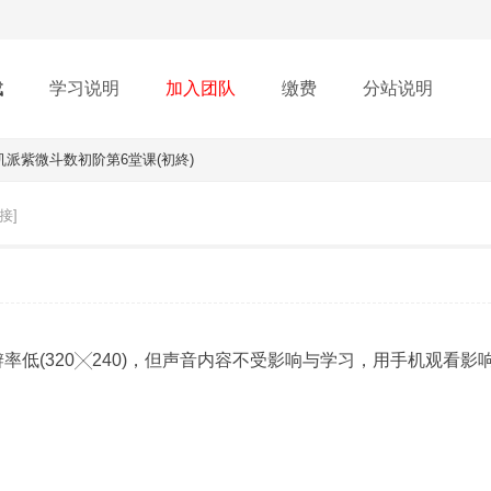
载
学习说明
加入团队
缴费
分站说明
机派紫微斗数初阶第6堂课(初終)
接]
率低(320╳240)，但声音内容不受影响与学习，用手机观看影