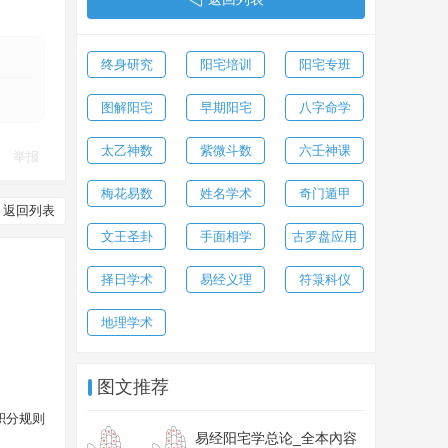
终身研究
阳宅培训
阳宅专班
图解阳宅
早期阳宅
八字命学
太乙神数
紫微斗数
六壬神课
举报
梅花易数
姓名学术
奇门遁甲
返回列表
文王圣卦
手面相学
古罗盘应用
择日学术
易经义理
符箓科仪
地理学术
图文推荐
积分规则
易经阳宅学总论_全本內容