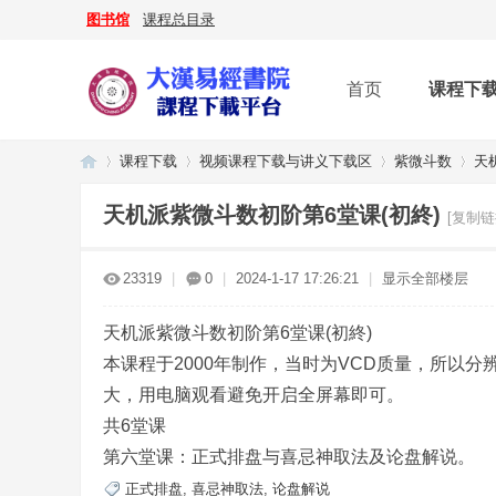
图书馆
课程总目录
首页
课程下
课程下载
视频课程下载与讲义下载区
紫微斗数
天
天机派紫微斗数初阶第6堂课(初終)
[复制链
大
»
›
›
›
23319
|
0
|
2024-1-17 17:26:21
|
显示全部楼层
天机派紫微斗数初阶第6堂课(初終)
本课程于2000年制作，当时为VCD质量，所以分辨
大，用电脑观看避免开启全屏幕即可。
共6堂课
第六堂课：正式排盘与喜忌神取法及论盘解说。
漢
正式排盘
,
喜忌神取法
,
论盘解说