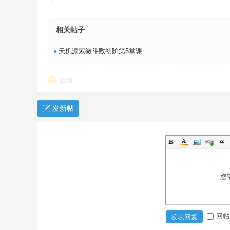
相关帖子
•
天机派紫微斗数初阶第5堂课
回复
易
发新帖
您
經
回帖
发表回复