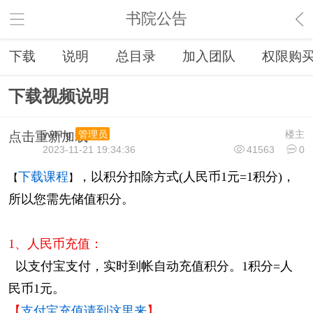
书院公告
下载
说明
总目录
加入团队
权限购
下载视频说明
ywhhg
楼主
管理员
点击重新加载
2023-11-21 19:34:36
41563
0
下载课程
，
以积分扣除方式(
人民币
1元=1积分)，
【
】
所以您需先储值积分。
1、人民币充值：
以支付宝支付，实时到帐自动充值积分。1积分=
人
民币
1元。
【
支付宝充值请到这里来
】