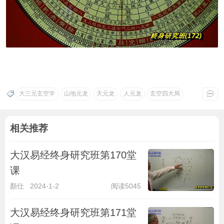
大三元玄空学
山地元龙
天元龙
人元龙
玄空四大局
相关推荐
大汉易经终身研究班第170堂
课
顏仕
2024-1-2
阅读5045
大汉易经终身研究班第171堂