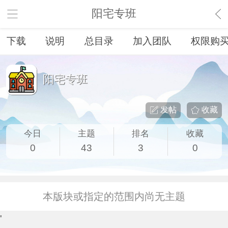
阳宅专班
下载
说明
总目录
加入团队
权限购
阳宅专班
发帖
收藏
今日
主题
排名
收藏
0
43
3
0
本版块或指定的范围内尚无主题
'