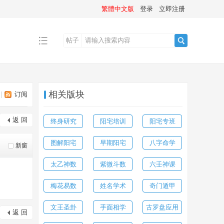
繁體中文版
登录
立即注册
帖子
搜
相关版块
|
订阅
索
返 回
终身研究
阳宅培训
阳宅专班
图解阳宅
早期阳宅
八字命学
新窗
太乙神数
紫微斗数
六壬神课
梅花易数
姓名学术
奇门遁甲
文王圣卦
手面相学
古罗盘应用
返 回