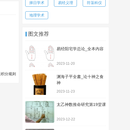
择日学术
易经义理
符箓科仪
地理学术
图文推荐
易经阳宅学总论_全本內容
2023-11-20
版积分规则
渊海子平全書_论十神之食
神
2023-11-23
太乙神数推命研究第19堂课
2023-12-22