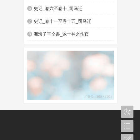
史记_卷六至卷十_司马迁
6
史记_卷十一至卷十五_司马迁
7
渊海子平全書_论十神之伤官
8