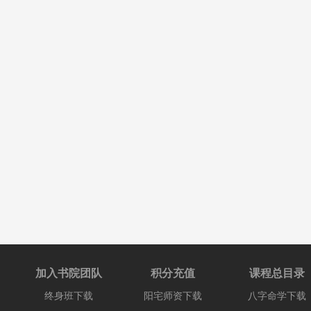
加入书院团队
积分充值
课程总目录
终身班下载
阳宅师资下载
八字命学下载