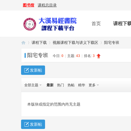
图书馆
课程总目录
首页
课程下
课程下载
视频课程下载与讲义下载区
阳宅专班
阳宅专班
今日:
0
|
主题:
43
|
排名:
3
大
»
›
›
发新帖
全部主题
最新
热门
热帖
精华
更多
本版块或指定的范围内尚无主题
发新帖
漢