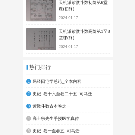
天机派紫微斗数初阶第6堂
课(初終)
2024-01-17
天机派紫微斗数高阶第1至8
堂课(終)
2024-01-17
热门排行
易经阳宅学总论_全本內容
1
史记_卷十六至卷二十五_司马迁
2
紫微斗数古本卷之一
3
高士宗先生手授医学真传
4
史记_卷一至卷五_司马迁
5