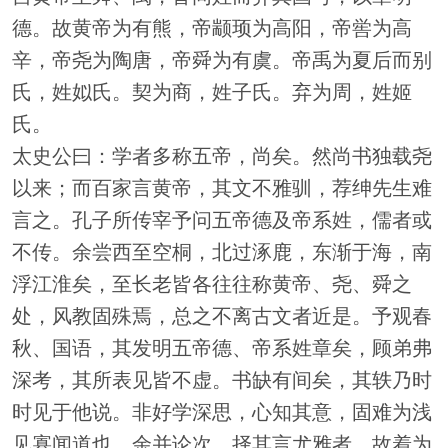
德。故黄帝为有熊，帝颛顼为高阳，帝喾为高
辛，帝尧为陶唐，帝舜为有虞。帝禹为夏后而别
氏，姓姒氏。契为商，姓子氏。弃为周，姓姬
氏。
太史公曰：学者多称五帝，尚矣。然尚书独载尧
以来；而百家言黄帝，其文不雅驯，荐绅先生难
言之。孔子所传宰予问五帝德及帝系姓，儒者或
不传。余尝西至空桐，北过涿鹿，东渐于海，南
浮江淮矣，至长老皆各往往称黄帝、尧、舜之
处，风教固殊焉，总之不离古文者近是。予观春
秋、国语，其发明五帝德、帝系姓章矣，顾弟弗
深考，其所表见皆不虚。书缺有间矣，其轶乃时
时见于他说。非好学深思，心知其意，固难为浅
见寡闻道也。余并论次，择其言尤雅者，故着为