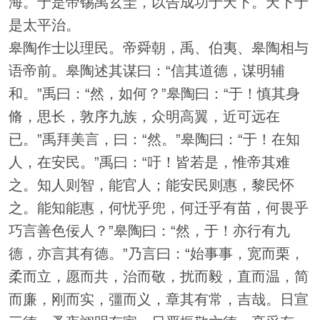
海。于是帝锡禹玄圭，以告成功于天下。天下于
是太平治。
皋陶作士以理民。帝舜朝，禹、伯夷、皋陶相与
语帝前。皋陶述其谋曰：“信其道德，谋明辅
和。”禹曰：“然，如何？”皋陶曰：“于！慎其身
脩，思长，敦序九族，众明高翼，近可远在
已。”禹拜美言，曰：“然。”皋陶曰：“于！在知
人，在安民。”禹曰：“吁！皆若是，惟帝其难
之。知人则智，能官人；能安民则惠，黎民怀
之。能知能惠，何忧乎兜，何迁乎有苗，何畏乎
巧言善色佞人？”皋陶曰：“然，于！亦行有九
德，亦言其有德。”乃言曰：“始事事，宽而栗，
柔而立，愿而共，治而敬，扰而毅，直而温，简
而廉，刚而实，彊而义，章其有常，吉哉。日宣