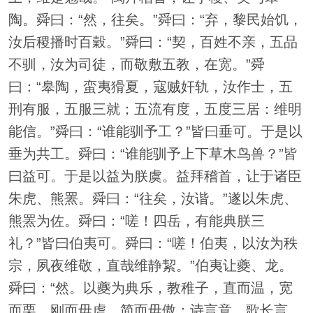
陶。舜曰：“然，往矣。”舜曰：“弃，黎民始饥，
汝后稷播时百穀。”舜曰：“契，百姓不亲，五品
不驯，汝为司徒，而敬敷五教，在宽。”舜
曰：“皋陶，蛮夷猾夏，寇贼奸轨，汝作士，五
刑有服，五服三就；五流有度，五度三居：维明
能信。”舜曰：“谁能驯予工？”皆曰垂可。于是以
垂为共工。舜曰：“谁能驯予上下草木鸟兽？”皆
曰益可。于是以益为朕虞。益拜稽首，让于诸臣
朱虎、熊罴。舜曰：“往矣，汝谐。”遂以朱虎、
熊罴为佐。舜曰：“嗟！四岳，有能典朕三
礼？”皆曰伯夷可。舜曰：“嗟！伯夷，以汝为秩
宗，夙夜维敬，直哉维静絜。”伯夷让夔、龙。
舜曰：“然。以夔为典乐，教稚子，直而温，宽
而栗，刚而毋虐，简而毋傲；诗言意，歌长言，