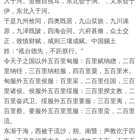
入于河。道雒自熊耳，东北会于涧、，又东会于
伊，东北入于河。
于是九州攸同，四奥既居，九山栞旅，九川涤
原，九泽既陂，四海会同。六府甚脩，众土交
正，致慎财赋，咸则三壤成赋。中国赐土
姓：“祗台德先，不距朕行。”
令天子之国以外五百里甸服：百里赋纳緫，二百
里纳铚，三百里纳秸服，四百里粟，五百里米。
甸服外五百里侯服：百里采，二百里任国，三百
里诸侯。侯服外五百里绥服：三百里揆文教，二
百里奋武卫。绥服外五百里要服：三百里夷，二
百里蔡。要服外五百里荒服：三百里蛮，二百里
流。
东渐于海，西被于流沙，朔、南暨：声教讫于四