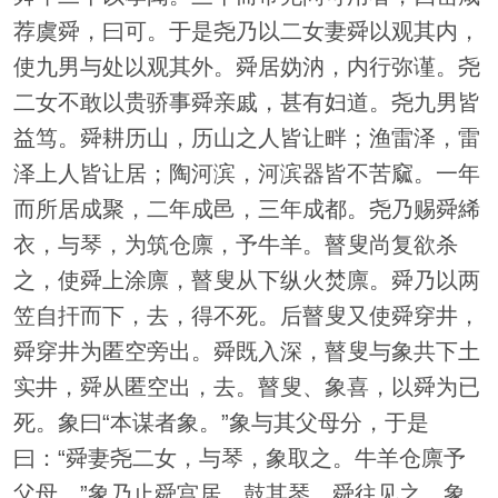
荐虞舜，曰可。于是尧乃以二女妻舜以观其内，
使九男与处以观其外。舜居妫汭，内行弥谨。尧
二女不敢以贵骄事舜亲戚，甚有妇道。尧九男皆
益笃。舜耕历山，历山之人皆让畔；渔雷泽，雷
泽上人皆让居；陶河滨，河滨器皆不苦窳。一年
而所居成聚，二年成邑，三年成都。尧乃赐舜絺
衣，与琴，为筑仓廪，予牛羊。瞽叟尚复欲杀
之，使舜上涂廪，瞽叟从下纵火焚廪。舜乃以两
笠自扞而下，去，得不死。后瞽叟又使舜穿井，
舜穿井为匿空旁出。舜既入深，瞽叟与象共下土
实井，舜从匿空出，去。瞽叟、象喜，以舜为已
死。象曰“本谋者象。”象与其父母分，于是
曰：“舜妻尧二女，与琴，象取之。牛羊仓廪予
父母。”象乃止舜宫居，鼓其琴。舜往见之。象