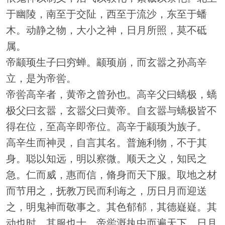
于幽陵，南至于交阯，西至于流沙，东至于蟠
木。动静之物，大小之神，日月所照，莫不砥
属。
帝颛顼生子曰穷蝉。颛顼崩，而玄嚣之孙高辛
立，是为帝喾。
帝喾高辛者，黄帝之曾孙也。高辛父曰蟜极，蟜
极父曰玄嚣，玄嚣父曰黄帝。自玄嚣与蟜极皆不
得在位，至高辛即帝位。高辛于颛顼为族子。
高辛生而神灵，自言其名。普施利物，不于其
身。聪以知远，明以察微。顺天之义，知民之
急。仁而威，惠而信，脩身而天下服。取地之材
而节用之，抚教万民而利诲之，历日月而迎送
之，明鬼神而敬事之。其色郁郁，其德嶷嶷。其
动也时，其服也士。帝喾溉执中而遍天下，日月