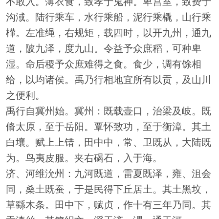
不敢入。薄衣食，致孝于鬼神。卑宫室，致费于
沟淢。陆行乘车，水行乘船，泥行乘橇，山行乘
檋。左准绳，右规矩，载四时，以开九州，通九
道，陂九泽，度九山。令益予众庶稻，可种卑
湿。命后稷予众庶难得之食。食少，调有馀相
给，以均诸侯。禹乃行相地宜所有以贡，及山川
之便利。
禹行自冀州始。冀州：既载壶口，治梁及岐。既
脩太原，至于岳阳。覃怀致功，至于衡漳。其土
白壤。赋上上错，田中中，常、卫既从，大陆既
为。鸟夷皮服。夹右碣石，入于海。
济、河维沇州：九河既道，雷夏既泽，雍、沮会
同，桑土既蚕，于是民得下丘居土。其土黑坟，
草繇木条。田中下，赋贞，作十有三年乃同。其