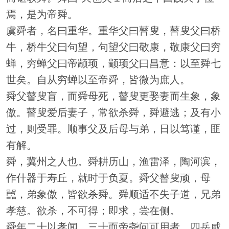
焉，是为帝舜。
虞舜者，名曰重华。重华父曰瞽叟，瞽叟父曰桥
牛，桥牛父曰句望，句望父曰敬康，敬康父曰穷
蝉，穷蝉父曰帝颛顼，颛顼父曰昌意：以至舜七
世矣。自从穷蝉以至帝舜，皆微为庶人。
舜父瞽叟盲，而舜母死，瞽叟更娶妻而生象，象
傲。瞽叟爱后妻子，常欲杀舜，舜避逃；及有小
过，则受罪。顺事父及后母与弟，日以笃谨，匪
有解。
舜，冀州之人也。舜耕历山，渔雷泽，陶河滨，
作什器于寿丘，就时于负夏。舜父瞽叟顽，母
嚚，弟象傲，皆欲杀舜。舜顺适不失子道，兄弟
孝慈。欲杀，不可得；即求，尝在侧。
舜年二十以孝闻。三十而帝尧问可用者，四岳咸