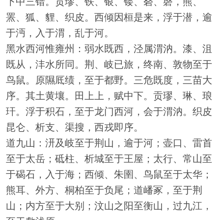
下中三错。贡璆、铁、银、镂、砮、磬，熊、
罴、狐、貍、织皮。西倾因桓是来，浮于潜，逾
于沔，入于渭，乱于河。
黑水西河惟雍州：弱水既西，泾属渭汭。漆、沮
既从，沣水所同。荆、岐已旅，终南、敦物至于
鸟鼠。原隰厎绩，至于都野。三危既度，三苗大
序。其土黄壤。田上上，赋中下。贡璆、琳、琅
玕。浮于积石，至于龙门西河，会于渭汭。织皮
昆仑、析支、渠搜，西戎即序。
道九山：汧及岐至于荆山，逾于河；壶口、雷首
至于太岳；砥柱、析城至于王屋；太行、常山至
于碣石，入于海；西倾、朱圉、鸟鼠至于太华；
熊耳、外方、桐柏至于负尾；道嶓冢，至于荆
山；内方至于大别；汶山之阳至衡山，过九江，