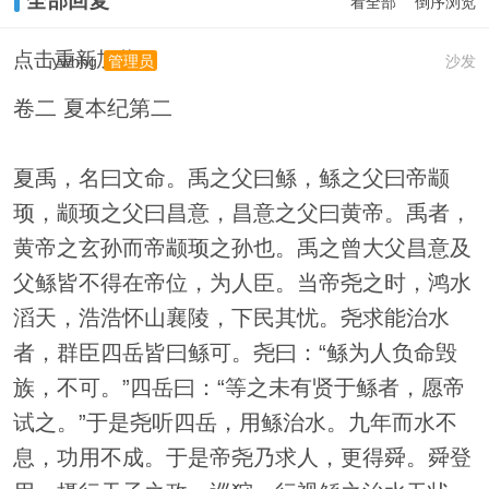
全部回复
看全部
倒序浏览
点击重新加载
ywhhg
沙发
管理员
卷二 夏本纪第二
夏禹，名曰文命。禹之父曰鲧，鲧之父曰帝颛
顼，颛顼之父曰昌意，昌意之父曰黄帝。禹者，
黄帝之玄孙而帝颛顼之孙也。禹之曾大父昌意及
父鲧皆不得在帝位，为人臣。当帝尧之时，鸿水
滔天，浩浩怀山襄陵，下民其忧。尧求能治水
者，群臣四岳皆曰鲧可。尧曰：“鲧为人负命毁
族，不可。”四岳曰：“等之未有贤于鲧者，愿帝
试之。”于是尧听四岳，用鲧治水。九年而水不
息，功用不成。于是帝尧乃求人，更得舜。舜登