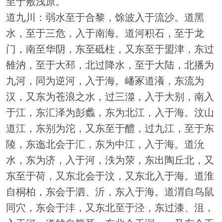
至于敷浅原。
道九川：弱水至于合黎，馀波入于流沙。道黑
水，至于三危，入于南海。道河积石，至于龙
门，南至华阴，东至砥柱，又东至于盟津，东过
雒汭，至于大邳，北过降水，至于大陆，北播为
九河，同为逆河，入于海。嶓冢道瀁，东流为
汉，又东为苍浪之水，过三澨，入于大别，南入
于江，东汇泽为彭蠡，东为北江，入于海。汶山
道江，东别为沱，又东至于醴，过九江，至于东
陵，东迤北会于汇，东为中江，入于海。道沇
水，东为济，入于河，泆为荥，东出陶丘北，又
东至于荷，又东北会于汶，又东北入于海。道淮
自桐柏，东会于泗、沂，东入于海。道渭自鸟鼠
同穴，东会于沣，又东北至于泾，东过漆、沮，