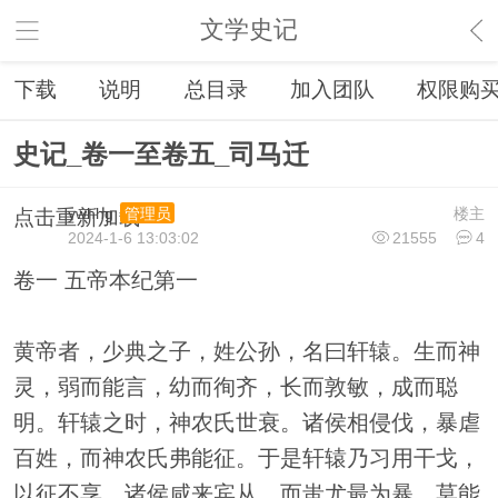
文学史记
下载
说明
总目录
加入团队
权限购
史记_卷一至卷五_司马迁
ywhhg
楼主
管理员
点击重新加载
2024-1-6 13:03:02
21555
4
卷一 五帝本纪第一
黄帝者，少典之子，姓公孙，名曰轩辕。生而神
灵，弱而能言，幼而徇齐，长而敦敏，成而聪
明。轩辕之时，神农氏世衰。诸侯相侵伐，暴虐
百姓，而神农氏弗能征。于是轩辕乃习用干戈，
以征不享，诸侯咸来宾从。而蚩尤最为暴，莫能