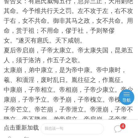
誓告女：有扈氏威侮五行，怠弃三正，天用剿绝
其命。今予维共行天之罚。左不攻于左，右不攻
于右，女不共命。御非其马之政，女不共命。用
命，赏于祖；不用命，僇于社，予则帑僇
女。”遂灭有扈氏。天下咸朝。
夏后帝启崩，子帝太康立。帝太康失国，昆弟五
人，须于洛汭，作五子之歌。
太康崩，弟中康立，是为帝中康。帝中康时，
羲、和湎淫，废时乱日。胤往征之，作胤征。
中康崩，子帝相立。帝相崩，子帝少康立。帝少
康崩，子帝予立。帝予崩，子帝槐立。帝槐崩，
导航
子帝芒立。帝芒崩，子帝泄立。帝泄崩，子帝不
降立。帝不降崩，弟帝扃立。帝扃崩，子帝廑
4
点击重新加载
立。帝廑崩，立帝不降之子孔甲，是为帝孔甲。
我也说一句