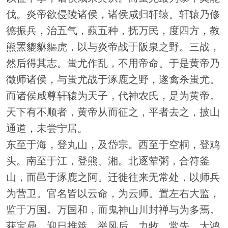
伐。炎帝欲侵陵诸侯，诸侯咸归轩辕。轩辕乃修
德振兵，治五气，蓺五种，抚万民，度四方，教
熊罴貔貅貙虎，以与炎帝战于阪泉之野。三战，
然后得其志。蚩尤作乱，不用帝命。于是黄帝乃
徵师诸侯，与蚩尤战于涿鹿之野，遂禽杀蚩尤。
而诸侯咸尊轩辕为天子，代神农氏，是为黄帝。
天下有不顺者，黄帝从而征之，平者去之，披山
通道，未尝宁居。
东至于海，登丸山，及岱宗。西至于空桐，登鸡
头。南至于江，登熊、湘。北逐荤粥，合符釜
山，而邑于涿鹿之阿。迁徙往来无常处，以师兵
为营卫。官名皆以云命，为云师。置左右大监，
监于万国。万国和，而鬼神山川封禅与为多焉。
获宝鼎，迎日推筴。举风后、力牧、常先、大鸿