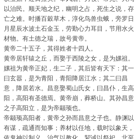
以治民。顺天地之纪，幽明之占，死生之说，存
亡之难。时播百穀草木，淳化鸟兽虫蛾，旁罗日
月星辰水波土石金玉，劳勤心力耳目，节用水火
材物。有土德之瑞，故号黄帝。
黄帝二十五子，其得姓者十四人。
黄帝居轩辕之丘，而娶于西陵之女，是为嫘祖。
嫘祖为黄帝正妃，生二子，其后皆有天下：其一
曰玄嚣，是为青阳，青阳降居江水；其二曰昌
意，降居若水。昌意娶蜀山氏女，曰昌仆，生高
阳，高阳有圣德焉。黄帝崩，葬桥山。其孙昌意
之子高阳立，是为帝颛顼也。
帝颛顼高阳者，黄帝之孙而昌意之子也。静渊以
有谋，疏通而知事；养材以任地，载时以象天，
依鬼神以制义，治气以教化，絜诚以祭祀。北至