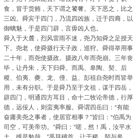
食，冒于货贿，天下谓之饕餮。天下恶之，比之
三凶。舜宾于四门，乃流四凶族，迁于四裔，以
御螭魅，于是四门辟，言毋凶人也。
舜入于大麓，烈风雷雨不迷，尧乃知舜之足授天
下。尧老，使舜摄行天子政，巡狩。舜得举用事
二十年，而尧使摄政。摄政八年而尧崩。三年丧
毕，让丹朱，天下归舜。而禹、皋陶、契、后
稷、伯夷、夔、龙、倕、益、彭祖自尧时而皆举
用，未有分职。于是舜乃至于文祖，谋于四岳，
辟四门，明通四方耳目，命十二牧论帝德，行厚
德，远佞人，则蛮夷率服。舜谓四岳曰：“有能
奋庸美尧之事者，使居官相事？”皆曰：“伯禹为
司空，可美帝功。”舜曰：“嗟，然！禹，汝平水
土，维是勉哉。”禹拜稽首，让于稷、契与皋