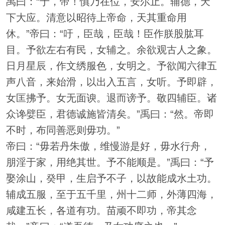
禹曰：“于，帝！慎乃在位，安尔止。辅德，天
下大应。清意以昭待上帝命，天其重命用
休。”帝曰：“吁，臣哉，臣哉！臣作朕股肱耳
目。予欲左右有民，女辅之。余欲观古人之象。
日月星辰，作文绣服色，女明之。予欲闻六律五
声八音，来始滑，以出入五言，女听。予即辟，
女匡拂予。女无面谀。退而谤予。敬四辅臣。诸
众谗嬖臣，君德诚施皆清矣。”禹曰：“然。帝即
不时，布同善恶则毋功。”
帝曰：“毋若丹朱傲，维慢游是好，毋水行舟，
朋淫于家，用绝其世。予不能顺是。”禹曰：“予
娶涂山，癸甲，生启予不子，以故能成水土功。
辅成五服，至于五千里，州十二师，外薄四海，
咸建五长，各道有功。苗顽不即功，帝其念