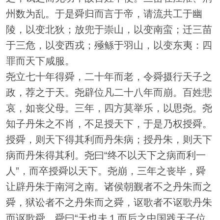
州数为乱。于是舜归而言于帝，请流共工于幽
陵，以变北狄；放兜于崇山，以变南蛮；迁三苗
于三危，以变西戎；殛鲧于羽山，以变东夷：四
罪而天下咸服。
尧立七十年得舜，二十年而老，令舜摄行天子之
政，荐之于天。尧辟位凡二十八年而崩。百姓悲
哀，如丧父母。三年，四方莫举乐，以思尧。尧
知子丹朱之不肖，不足授天下，于是乃权授舜。
授舜，则天下得其利而丹朱病；授丹朱，则天下
病而丹朱得其利。尧曰“终不以天下之病而利一
人”，而卒授舜以天下。尧崩，三年之丧毕，舜
让辟丹朱于南河之南。诸侯朝觐者不之丹朱而之
舜，狱讼者不之丹朱而之舜，讴歌者不讴歌丹朱
而讴歌舜。舜曰“天也夫１而后之中国践天子位