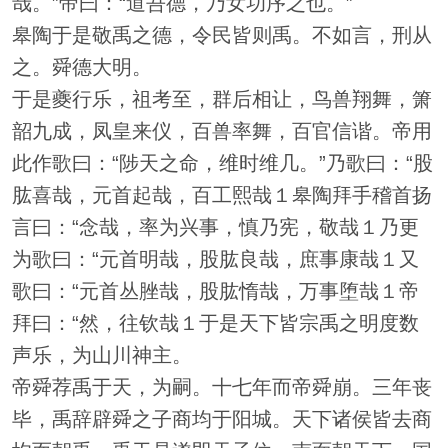
哉。”帝曰：“道吾德，乃女功序之也。”
皋陶于是敬禹之德，令民皆则禹。不如言，刑从
之。舜德大明。
于是夔行乐，祖考至，群后相让，鸟兽翔舞，箫
韶九成，凤皇来仪，百兽率舞，百官信谐。帝用
此作歌曰：“陟天之命，维时维几。”乃歌曰：“股
肱喜哉，元首起哉，百工熙哉１皋陶拜手稽首扬
言曰：“念哉，率为兴事，慎乃宪，敬哉１乃更
为歌曰：“元首明哉，股肱良哉，庶事康哉１又
歌曰：“元首丛脞哉，股肱惰哉，万事堕哉１帝
拜曰：“然，往钦哉１于是天下皆宗禹之明度数
声乐，为山川神主。
帝舜荐禹于天，为嗣。十七年而帝舜崩。三年丧
毕，禹辞辟舜之子商均于阳城。天下诸侯皆去商