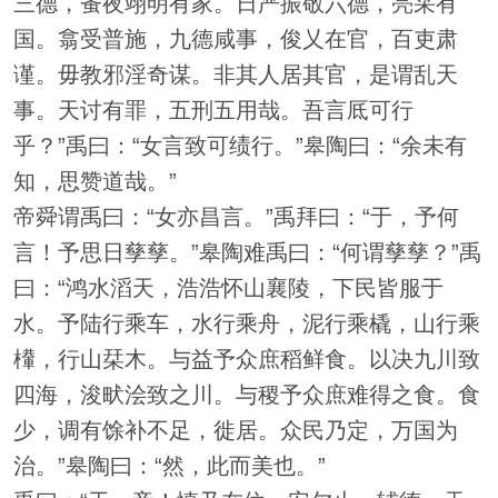
三德，蚤夜翊明有家。日严振敬六德，亮采有
国。翕受普施，九德咸事，俊乂在官，百吏肃
谨。毋教邪淫奇谋。非其人居其官，是谓乱天
事。天讨有罪，五刑五用哉。吾言厎可行
乎？”禹曰：“女言致可绩行。”皋陶曰：“余未有
知，思赞道哉。”
帝舜谓禹曰：“女亦昌言。”禹拜曰：“于，予何
言！予思日孳孳。”皋陶难禹曰：“何谓孳孳？”禹
曰：“鸿水滔天，浩浩怀山襄陵，下民皆服于
水。予陆行乘车，水行乘舟，泥行乘橇，山行乘
檋，行山栞木。与益予众庶稻鲜食。以决九川致
四海，浚畎浍致之川。与稷予众庶难得之食。食
少，调有馀补不足，徙居。众民乃定，万国为
治。”皋陶曰：“然，此而美也。”