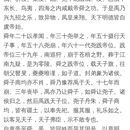
东长、鸟夷，四海之内咸戴帝舜之功。于是禹乃
兴九招之乐，致异物，凤皇来翔。天下明德皆自
虞帝始。
舜年二十以孝闻，年三十尧举之，年五十摄行天
子事，年五十八尧崩，年六十一代尧践帝位。践
帝位三十九年，南巡狩，崩于苍梧之野。葬于江
南九疑，是为零陵。舜之践帝位，载天子旗，往
朝父瞽叟，夔夔唯谨，如子道。封弟象为诸侯。
舜子商均亦不肖，舜乃豫荐禹于天。十七年而
崩。三年丧毕，禹亦乃让舜子，如舜让尧子。诸
侯归之，然后禹践天子位。尧子丹朱，舜子商
均，皆有疆土，以奉先祀。服其服，礼乐如之。
以客见天子，天子弗臣，示不敢专也。
自黄帝至舜、禹，皆同姓而异其国号，以章明