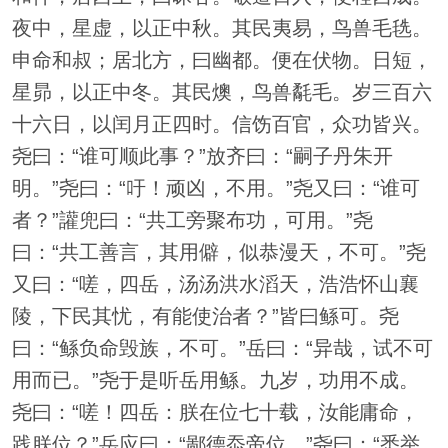
夜中，星虚，以正中秋。其民夷易，鸟兽毛毨。
申命和叔；居北方，曰幽都。便在伏物。日短，
星昴，以正中冬。其民燠，鸟兽氄毛。岁三百六
十六日，以闰月正四时。信饬百官，众功皆兴。
尧曰：“谁可顺此事？”放齐曰：“嗣子丹朱开
明。”尧曰：“吁！顽凶，不用。”尧又曰：“谁可
者？”讙兜曰：“共工旁聚布功，可用。”尧
曰：“共工善言，其用僻，似恭漫天，不可。”尧
又曰：“嗟，四岳，汤汤洪水滔天，浩浩怀山襄
陵，下民其忧，有能使治者？”皆曰鲧可。尧
曰：“鲧负命毁族，不可。”岳曰：“异哉，试不可
用而已。”尧于是听岳用鲧。九岁，功用不成。
尧曰：“嗟！四岳：朕在位七十载，汝能庸命，
践朕位？”岳应曰：“鄙德忝帝位。”尧曰：“悉举