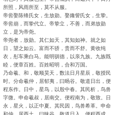
所照，风雨所至，莫不从服。
帝喾娶陈锋氏女，生放勋。娶娵訾氏女，生挚。
帝喾崩，而挚代立。帝挚立，不善，而弟放勋
立，是为帝尧。
帝尧者，放勋。其仁如天，其知如神。就之如
日，望之如云。富而不骄，贵而不舒。黄收纯
衣，彤车乘白马。能明驯德，以亲九族。九族既
睦，便章百姓。百姓昭明，合和万国。
乃命羲、和，敬顺昊天，数法日月星辰，敬授民
时。分命羲仲，居郁夷，曰旸谷。敬道日出，便
程东作。日中，星鸟，以殷中春。其民析，鸟兽
字微。申命羲叔，居南交。便程南为，敬致。日
永，星火，以正中夏。其民因，鸟兽希革。申命
和仲，居西土，曰昧谷。敬道日入，便程西成。