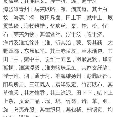
贡漆丝，其篚织文。浮于济、漯，通于河
海岱维青州：堣夷既略，潍、淄其道。其土白
坟，海滨广潟，厥田斥卤。田上下，赋中上。厥
贡盐絺，海物维错，岱畎丝、枲、铅、松、怪
石，莱夷为牧，其篚酓丝。浮于汶，通于济。
海岱及淮维徐州：淮、沂其治，蒙、羽其蓺。大
野既都，东原底平。其土赤埴坟，草木渐包。其
田上中，赋中中。贡维土五色，羽畎夏狄，峄阳
孤桐，泗滨浮磬，淮夷蠙珠臮鱼，其篚玄纤缟。
浮于淮、泗，通于河。淮海维扬州：彭蠡既都，
阳鸟所居。三江既入，震泽致定。竹箭既布。其
草惟夭，其木惟乔，其土涂泥。田下下，赋下上
上杂。贡金三品，瑶、琨、竹箭，齿、革、羽、
旄，岛夷卉服，其篚织贝，其包橘、柚锡贡。均