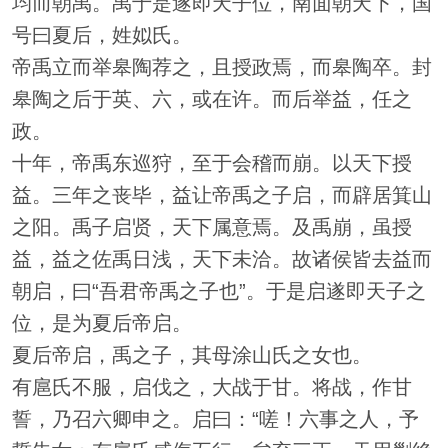
均而朝禹。禹于是遂即天子位，南面朝天下，国
号曰夏后，姓姒氏。
帝禹立而举皋陶荐之，且授政焉，而皋陶卒。封
皋陶之后于英、六，或在许。而后举益，任之
政。
十年，帝禹东巡狩，至于会稽而崩。以天下授
益。三年之丧毕，益让帝禹之子启，而辟居箕山
之阳。禹子启贤，天下属意焉。及禹崩，虽授
益，益之佐禹日浅，天下未洽。故诸侯皆去益而
朝启，曰“吾君帝禹之子也”。于是启遂即天子之
位，是为夏后帝启。
夏后帝启，禹之子，其母涂山氏之女也。
有扈氏不服，启伐之，大战于甘。将战，作甘
誓，乃召六卿申之。启曰：“嗟！六事之人，予