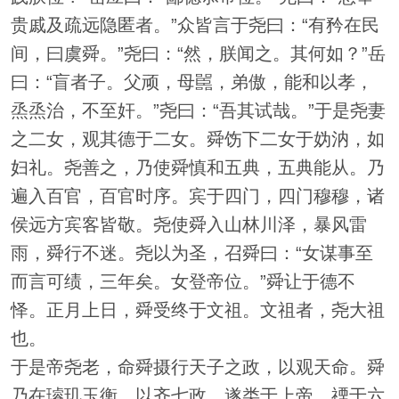
贵戚及疏远隐匿者。”众皆言于尧曰：“有矜在民
间，曰虞舜。”尧曰：“然，朕闻之。其何如？”岳
曰：“盲者子。父顽，母嚚，弟傲，能和以孝，
烝烝治，不至奸。”尧曰：“吾其试哉。”于是尧妻
之二女，观其德于二女。舜饬下二女于妫汭，如
妇礼。尧善之，乃使舜慎和五典，五典能从。乃
遍入百官，百官时序。宾于四门，四门穆穆，诸
侯远方宾客皆敬。尧使舜入山林川泽，暴风雷
雨，舜行不迷。尧以为圣，召舜曰：“女谋事至
而言可绩，三年矣。女登帝位。”舜让于德不
怿。正月上日，舜受终于文祖。文祖者，尧大祖
也。
于是帝尧老，命舜摄行天子之政，以观天命。舜
乃在璿玑玉衡，以齐七政。遂类于上帝，禋于六