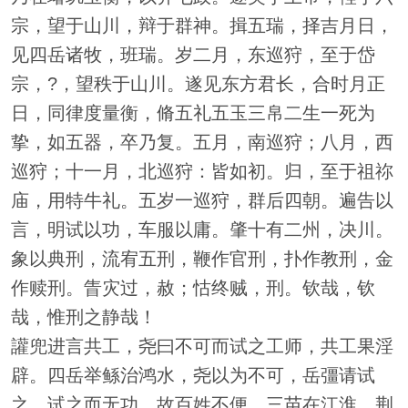
宗，望于山川，辩于群神。揖五瑞，择吉月日，
见四岳诸牧，班瑞。岁二月，东巡狩，至于岱
宗，?，望秩于山川。遂见东方君长，合时月正
日，同律度量衡，脩五礼五玉三帛二生一死为
挚，如五器，卒乃复。五月，南巡狩；八月，西
巡狩；十一月，北巡狩：皆如初。归，至于祖祢
庙，用特牛礼。五岁一巡狩，群后四朝。遍告以
言，明试以功，车服以庸。肇十有二州，决川。
象以典刑，流宥五刑，鞭作官刑，扑作教刑，金
作赎刑。眚灾过，赦；怙终贼，刑。钦哉，钦
哉，惟刑之静哉！
讙兜进言共工，尧曰不可而试之工师，共工果淫
辟。四岳举鲧治鸿水，尧以为不可，岳彊请试
之，试之而无功，故百姓不便。三苗在江淮、荆