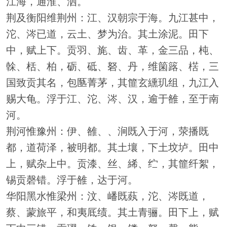
江海，通淮、泗。
荆及衡阳维荆州：江、汉朝宗于海。九江甚中，
沱、涔已道，云土、梦为治。其土涂泥。田下
中，赋上下。贡羽、旄、齿、革，金三品，杶、
榦、栝、柏，砺、砥、砮、丹，维箘簬、楛，三
国致贡其名，包匦菁茅，其篚玄纁玑组，九江入
赐大龟。浮于江、沱、涔、汉，逾于雒，至于南
河。
荆河惟豫州：伊、雒、、涧既入于河，荥播既
都，道荷泽，被明都。其土壤，下土坟垆。田中
上，赋杂上中。贡漆、丝、絺、纻，其篚纤絮，
锡贡磬错。浮于雒，达于河。
华阳黑水惟梁州：汶、嶓既蓺，沱、涔既道，
蔡、蒙旅平，和夷厎绩。其土青骊。田下上，赋