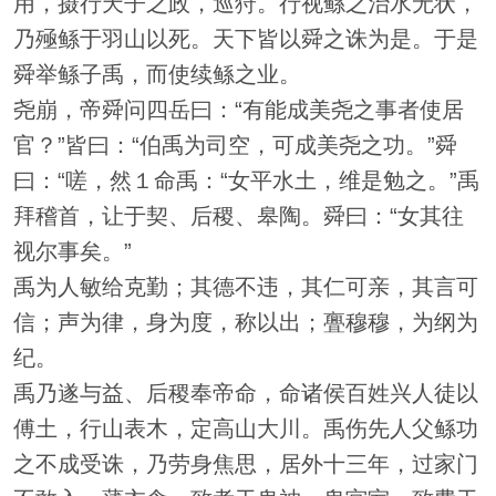
用，摄行天子之政，巡狩。行视鲧之治水无状，
乃殛鲧于羽山以死。天下皆以舜之诛为是。于是
舜举鲧子禹，而使续鲧之业。
尧崩，帝舜问四岳曰：“有能成美尧之事者使居
官？”皆曰：“伯禹为司空，可成美尧之功。”舜
曰：“嗟，然１命禹：“女平水土，维是勉之。”禹
拜稽首，让于契、后稷、皋陶。舜曰：“女其往
视尔事矣。”
禹为人敏给克勤；其德不违，其仁可亲，其言可
信；声为律，身为度，称以出；亹穆穆，为纲为
纪。
禹乃遂与益、后稷奉帝命，命诸侯百姓兴人徒以
傅土，行山表木，定高山大川。禹伤先人父鲧功
之不成受诛，乃劳身焦思，居外十三年，过家门