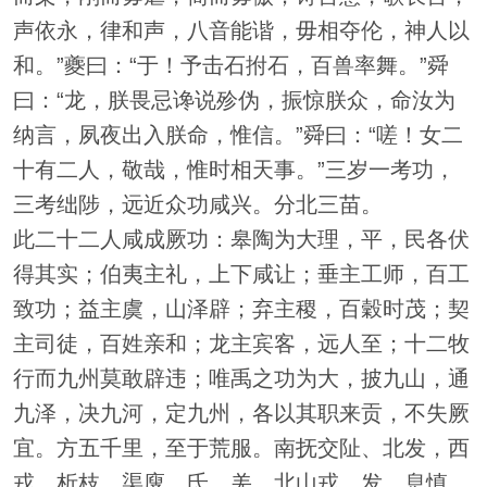
声依永，律和声，八音能谐，毋相夺伦，神人以
和。”夔曰：“于！予击石拊石，百兽率舞。”舜
曰：“龙，朕畏忌谗说殄伪，振惊朕众，命汝为
纳言，夙夜出入朕命，惟信。”舜曰：“嗟！女二
十有二人，敬哉，惟时相天事。”三岁一考功，
三考绌陟，远近众功咸兴。分北三苗。
此二十二人咸成厥功：皋陶为大理，平，民各伏
得其实；伯夷主礼，上下咸让；垂主工师，百工
致功；益主虞，山泽辟；弃主稷，百穀时茂；契
主司徒，百姓亲和；龙主宾客，远人至；十二牧
行而九州莫敢辟违；唯禹之功为大，披九山，通
九泽，决九河，定九州，各以其职来贡，不失厥
宜。方五千里，至于荒服。南抚交阯、北发，西
戎、析枝、渠廋、氐、羌，北山戎、发、息慎，