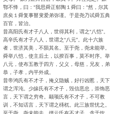
鄂不怿，曰：“我思舜正郁陶１舜曰：“然，尔其
庶矣１舜复事瞽叟爱弟弥谨。于是尧乃试舜五典
百官，皆治。
昔高阳氏有才子八人，世得其利，谓之“八恺”。
高辛氏有才子八人，世谓之“八元”。此十六族
者，世济其美，不陨其名。至于尧，尧未能举。
舜举八恺，使主后土，以揆百事，莫不时序。举
八元，使布五教于四方，父义，母慈，兄友，弟
恭，子孝，内平外成。
昔帝鸿氏有不才子，掩义隐贼，好行凶慝，天下
谓之浑沌。少皞氏有不才子，毁信恶忠，崇饰恶
言，天下谓之穷奇。颛顼氏有不才子，不可教
训，不知话言，天下谓之梼杌。此三族世忧之。
至于尧，尧未能去。缙云氏有不才子，贪于饮