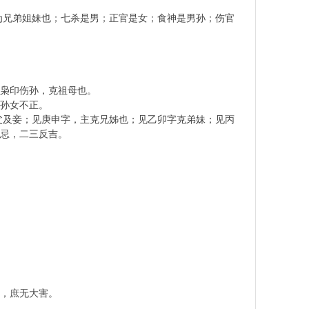
兄弟姐妹也；七杀是男；正官是女；食神是男孙；伤官
枭印伤孙，克祖母也。
孙女不正。
及妾；见庚申字，主克兄姊也；见乙卯字克弟妹；见丙
忌，二三反吉。
，庶无大害。