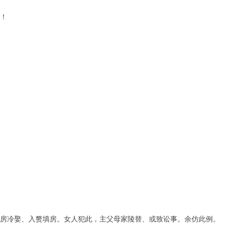
！
冷娶、入赘填房。女人犯此，主父母家陵替、或致讼事。余仿此例。