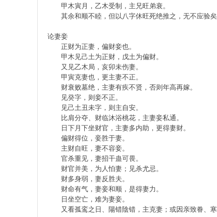
甲木寅月，乙木受制，主兄旺弟衰。
其余和顺不睦，但以八字休旺死绝推之，无不应验矣
论妻妾
正财为正妻，偏财妾也。
甲木见己土为正财，戊土为偏财。
又见乙木局，亥卯未伤妻。
_
甲寅克妻也，更主妻不正。
财衰败墓绝，主妻有疾不贤，否则年高再嫁。
见癸字，则妾不正。
见己土丑未字，则主自安。
比肩分夺、财临沐浴桃花，主妻妾私通。
日下月下坐财官，主妻多内助，更得妻财。
偏财得位，妾胜于妻。
主财自旺，妻不容妾。
官杀重见，妻招干蛊可畏。
财官并美，为人怕妻；见杀尤忌。
堅
财多身弱，妻反胜夫。
财命有气，妻妾和顺，是得妻力。
日坐空亡，难为妻妾。
又看孤鸾之日、陽错陰错，主克妻；或因亲致眷、寒房