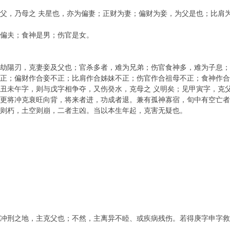
，乃母之 夫星也，亦为偏妻；正财为妻；偏财为妾，为父是也；比肩为
偏夫；食神是男；伤官是女。
陽刃，克妻妾及父也；官杀多者，难为兄弟；伤官食神多，难为子息；
；偏财作合妾不正；比肩作合姊妹不正；伤官作合祖母不正；食神作合
未午字，则与戊字相争夺，又伤癸水，克母之 义明矣；见甲寅字，克父
更将冲克衰旺向背，将来者进，功成者退。兼有孤神寡宿，旬中有空亡者
朽，土空则崩，二者主凶。当以本生年起，克害无疑也。
刑之地，主克父也；不然，主离异不睦、或疾病残伤。若得庚字申字救