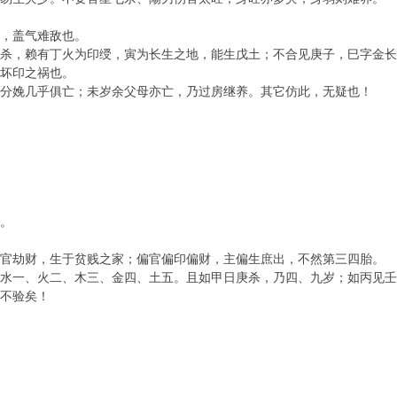
，盖气难敌也。
，赖有丁火为印绶，寅为长生之地，能生戊土；不合见庚子，巳字金长
坏印之祸也。
娩几乎俱亡；未岁余父母亦亡，乃过房继养。其它仿此，无疑也！
。
劫财，生于贫贱之家；偏官偏印偏财，主偏生庶出，不然第三四胎。
一、火二、木三、金四、土五。且如甲日庚杀，乃四、九岁；如丙见壬
不验矣！