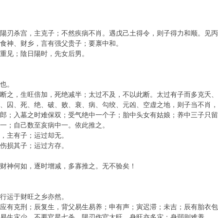
刃杀宫，主克子；不然疾病不肖。遇戊己土得令，则子得力和顺。见丙
食神、财乡，言有强父贵子；要禀中和。
重见；陰日陽时，先女后男。
也。
之，生旺倍加，死绝减半；太过不及，不以此断。太过有子而多克夭、
囚、死、绝、破、败、衰、病、勾绞、元凶、空虚之地，则子当不肖，
；入墓之时难保双；受气绝中一个子；胎中头女有姑娘；养中三子只留
一；自己数至亥病中一。依此推之。
，主有子；运过却无。
伤损其子；运过方存。
财神何如，逐时增减，多寡推之。无不验矣！
行运于财旺之乡亦然。
有克刑；辰复生，背父易生易养；申有声；寅迟滞；未吉；辰有胎衣包
生灾少。不要官星七杀、陽刃伤官太旺，身旺亦多灾；身弱则难养。