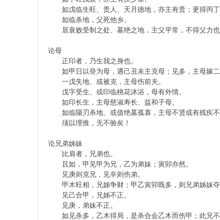
經
如戊临生旺、贵人、天月德地，亦主有贵；更得丙丁
如临杀地，父死他乡。
居衰败受制之处、墓绝之地，主父平常，不得父力也
论母
正印者，乃生我之身也。
如甲日以癸为母，遇己丑未主克母；见多，主母嫁二
一戊失地、或被克，主母伤前夫。
戊字受生、或印临桃花沐浴，母有外情。
書
如印长生，主母慈淑寿长、益和子母。
如临陽刃杀地、或值绝墓孤寡，主母不贤或有残疾不
须以理推，无不验矣！
论兄弟姊妹
比肩者，兄弟也。
且如，甲见甲为兄，乙为弟妹；寅卯亦然。
见庚则克兄，见辛则伤弟。
甲木旺相，兄姊争财；甲乙寅卯既多，则兄弟姊妹夺
见己合甲，兄姊不正。
院
见庚，弟妹不正。
如见杀多，乙木得局，是杀合会乙木而伤甲；此兄不