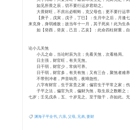
如见所畏之辰，切不要行运岁君助之。
大畏财旺，不庶出必螟蛉，克父母也；更不要行运早
【庚子，戊寅，戊子，丁巳】：生月中之后，月逢七杀
術
来克身，身弱难敌；故当年十一月，其子死矣！此为生杀
如【癸酉，癸亥，己丑，乙亥】：此命四柱财重，自分
论小儿关煞
小儿之命，当论时辰为主；先看关煞，次看格局。
日主强，财官旺，有关无煞。
日干弱，财官少，常病可养。
日干弱，财官多，有关有煞；又有三合，聚煞者难养
傳
不带刑冲者，声音响亮，夜啼急性。
八字有财官，生于富贵之家；偏官生于平常之家；伤官
子平之法，偏官为关，偏财为煞，取生辰之数断之；水
七岁；壬见戊杀，五、十岁见之。至于陰干，亦如此。无
渊海子平全书
,
六亲
,
父母
,
兄弟
,
妻财