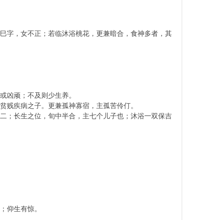
巳字，女不正；若临沐浴桃花，更兼暗合，食神多者，其
或凶顽；不及则少生养。
贫贱疾病之子。更兼孤神寡宿，主孤苦伶仃。
二；长生之位，旬中半合，主七个儿子也；沐浴一双保吉
；仰生有惊。