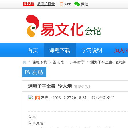
图书馆
课程总目录
APP
微信
首页
课程下载
学习说明
加入
课程下载
图书馆
八字命学
渊海子平全書_论六亲
渊海子平全書_论六亲
大
»
›
›
[复制链接]
›
发表于 2023-12-27 20:18:25
|
显示全部楼层
六亲
六亲总篇