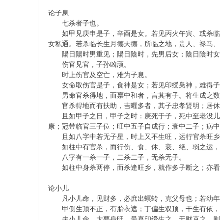
论子息
七杀者子也。
如甲见庚申是子，辛酉是女。若见丙火午寅、或杀临陽
女私通。若杀临长生月德天德，所临之地，贵人、禄马、
持
陽日陽时男重见；陽日陰时，先男后女；陰日陰时女
伤官见官，子孙凶顽。
时上伤官及空亡，难为子息。
女命取伤官是子，食神是女；若见印绶枭神，难得子
男命官杀得地，而禀中和者，言其有子。将生成之数断
官杀得地而有扶助，吉曜多者，其子忠孝贤明；居休、
且如甲子之日，甲子之时：庚死于子，死中至老没儿郎
康；冠带临官三子位；旺中五子自成行；衰中二子；病中
且如八字中若无子星，时上又不生旺，运行官杀旺乡
如柱中有官杀，而行伤、食、休、衰、绝、弱之运，
學
八字有一杀一子，二杀二子，无杀无子。
如柱中身杀两停，而杀逢旺乡，就作多子断之；亦看
论小儿
凡小儿命，见财多，必庶出螟蛉，克父母也；若幼年
甲侧生顶不正，有胎衣遮；丁偏生双顶，干生有依，应
夫小儿命，大要身旺，最喜印绶生之，无财克之，则易