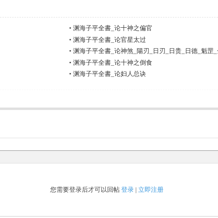
•
渊海子平全書_论十神之偏官
•
渊海子平全書_论官星太过
•
渊海子平全書_论神煞_陽刃_日刃_日贵_日德_魁罡
•
渊海子平全書_论十神之倒食
•
渊海子平全書_论妇人总诀
您需要登录后才可以回帖
登录
|
立即注册