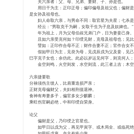
夫六亲者：父、母、兄弟、妻财、子、孙是也。
用日干为主：正印正母；偏印偏母及祖父也；偏财是父
是女孙及祖母也。
漢
妇人命取六亲，与男命不同：取官星为夫星；七杀是
经云：“男取克干为嗣，女取干生为子息及奴婢也。”
年为祖上，月为父母伯叔兄弟门户，日为妻妾己身。
且如六亲受克何如？印绶见财，克母及祖母也；见比劫
譬如：正印作合母不正；财作合妻不正；官作合女不正
假如甲日为主，见癸为母，见戊辰戌为父及妾，见己丑
巳字克子女也；余仿此。此必以岁运见何字，则克何人；
金空则鸣，火空则发，水空则流，此三者上吉；木空则
易
六亲捷要歌
分禄须伤主馈人，比肩重迭损严亲；
正财克母偏财父，夫妇相刑值退神。
食神有寿妻多子，偏官多女少麒麟；
乘旺伤官嗣必绝，中和印绶自荣身。
论父
偏财是父，乃印绶之官星也。
如甲日以戊为父，再见甲寅字、或木局全、或临死绝冲
如甲旺戊衰，亦主有疾少靠。