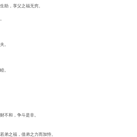
生助，享父之福无穷。
。
夫。
睦。
财不和，争斗是非。
若弟之福，借弟之力而加恃。