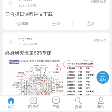
angelwu
#择日学术
2025-10-31
三合择日课程讲义下载
839
0
0
angelwu
#第十年
2024-12-20
终身研究班第625堂课
导航
下载
图书馆
首页
搜索
我的