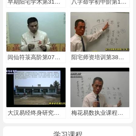
早期阳宅学术第31堂课
八字命学初中阶第13堂
闾仙符箓高阶第07堂课
阳宅师资培训第38堂课
大汉易经终身研究班第
梅花易数执业课程第18
学习课程