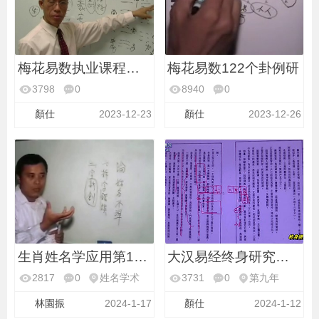
梅花易数执业课程第10
梅花易数122个卦例研
3798
0
8940
0
梅花易数执业
梅花易数卦例
顏仕
2023-12-23
顏仕
2023-12-26
生肖姓名学应用第15堂
大汉易经终身研究班第
2817
0
姓名学术
3731
0
第九年
林園振
2024-1-17
顏仕
2024-1-12