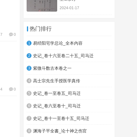
2024-01-17
热门排行
77
0
易经阳宅学总论_全本內容
1
史记_卷十六至卷二十五_司马迁
2
紫微斗数古本卷之一
3
高士宗先生手授医学真传
4
24
0
史记_卷一至卷五_司马迁
5
史记_卷六至卷十_司马迁
6
史记_卷十一至卷十五_司马迁
7
渊海子平全書_论十神之伤官
8