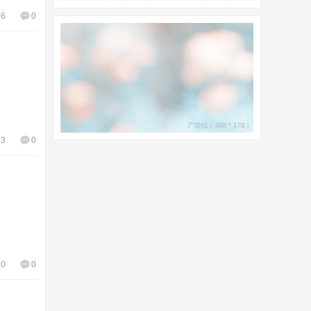
76
0
53
0
60
0