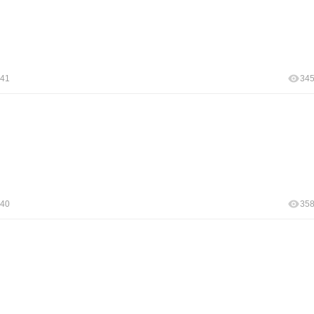
:41
34
:40
35