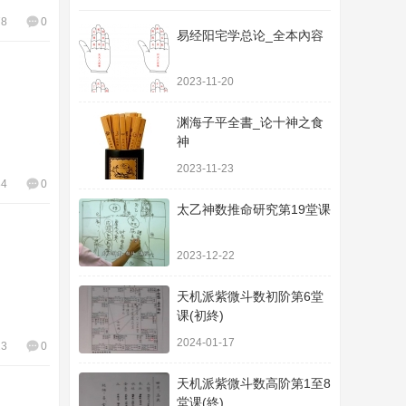
78
0
易经阳宅学总论_全本內容
2023-11-20
渊海子平全書_论十神之食
神
2023-11-23
84
0
太乙神数推命研究第19堂课
2023-12-22
天机派紫微斗数初阶第6堂
课(初終)
2024-01-17
23
0
天机派紫微斗数高阶第1至8
堂课(終)