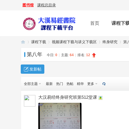
图书馆
课程总目录
首页
课程下
课程下载
视频课程下载与讲义下载区
终身研究
第
第八年
今日:
0
|
主题:
64
|
排名:
12
大
»
›
›
›
发新帖
全部主题
最新
热门
热帖
精华
更多
大汉易经终身研究班第512堂课
漢