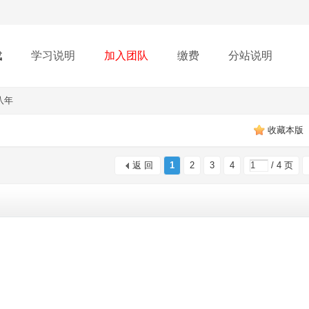
载
学习说明
加入团队
缴费
分站说明
八年
收藏本版
返 回
1
2
3
4
/ 4 页