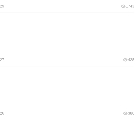
:29
174
:27
42
:26
38