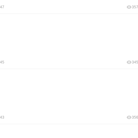
:47
35
:45
34
:43
35