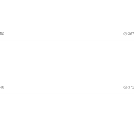
:50
36
:48
37