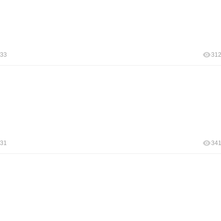
:33
31
:31
34