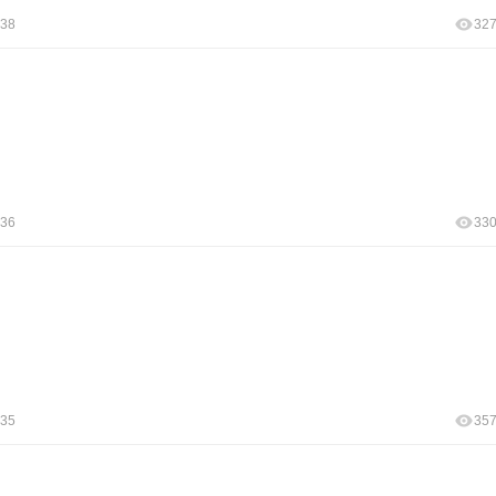
:38
32
:36
33
:35
35