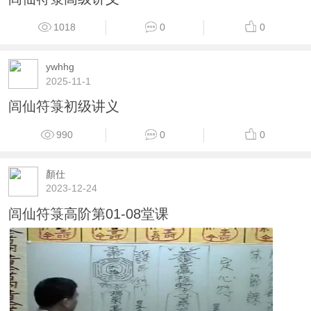
1018
0
0
ywhhg
2025-11-1
闾仙符箓初级讲义
990
0
0
顏仕
2023-12-24
闾仙符箓高阶第01-08堂课