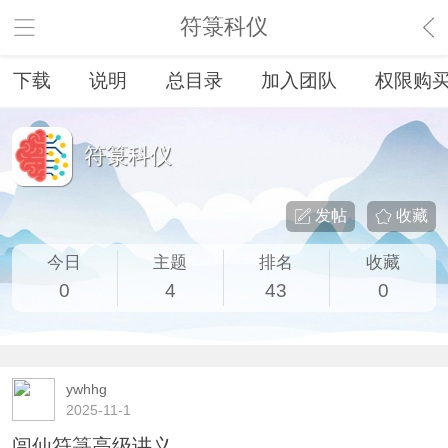
符箓科仪
下载
说明
总目录
加入团队
权限购
符箓科仪
发帖
收藏
今日
主题
排名
收藏
0
4
43
0
ywhhg
2025-11-1
闾仙符箓高级讲义