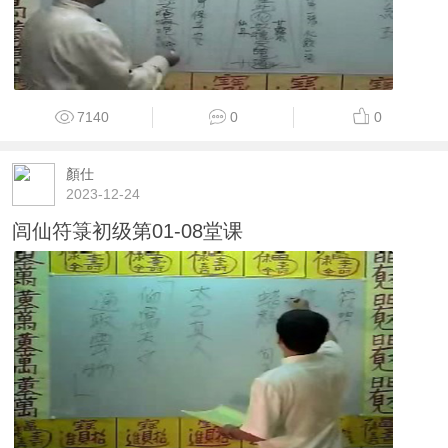
7140
0
0
顏仕
2023-12-24
闾仙符箓初级第01-08堂课