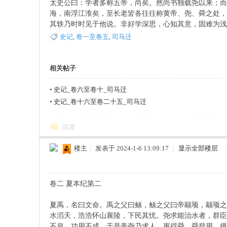
太史公曰：学者多称五帝，尚矣。然尚书独载尧以来；而
海，南浮江淮矣，至长老皆各往往称黄帝、尧、舜之处，
其轶乃时时见于他说。非好学深思，心知其意，固难为浅
史记
,
卷一至卷五
,
司马迁
持
相关帖子
•
史记_卷六至卷十_司马迁
•
史记_卷十六至卷二十五_司马迁
回复
楼主
|
发表于 2024-1-6 13:09:17
|
显示全部楼层
學
卷二 夏本纪第二
夏禹，名曰文命。禹之父曰鲧，鲧之父曰帝颛顼，颛顼之
水滔天，浩浩怀山襄陵，下民其忧。尧求能治水者，群臣
不息，功用不成。于是帝尧乃求人，更得舜。舜登用，摄