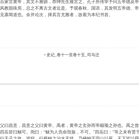
百家言黄帝，其文不雅驯，荐绅先生难言之。孔子所传宰予问五帝德及帝
风教固殊焉，总之不离古文者近是。予观春秋、国语，其发明五帝德、
见寡闻道也。余并论次，择其言尤雅者，故着为本纪书首。
•
史记_卷十一至卷十五_司马迁
父曰昌意，昌意之父曰黄帝。禹者，黄帝之玄孙而帝颛顼之孙也。禹之
四岳皆曰鲧可。尧曰：“鲧为人负命毁族，不可。”四岳曰：“等之未有贤
行天子之政，巡狩。行视鲧之治水无状，乃殛鲧于羽山以死。天下皆以舜