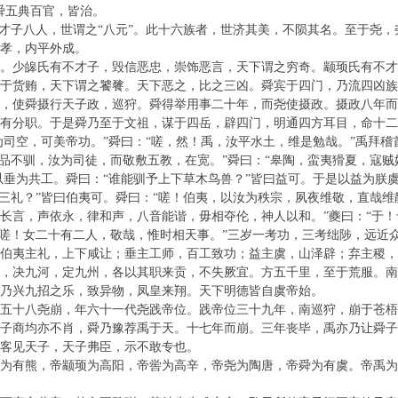
舜五典百官，皆治。
有才子八人，世谓之“八元”。此十六族者，世济其美，不陨其名。至于尧
孝，内平外成。
。少皞氏有不才子，毁信恶忠，崇饰恶言，天下谓之穷奇。颛顼氏有不才
于货贿，天下谓之饕餮。天下恶之，比之三凶。舜宾于四门，乃流四凶族
，使舜摄行天子政，巡狩。舜得举用事二十年，而尧使摄政。摄政八年
有分职。于是舜乃至于文祖，谋于四岳，辟四门，明通四方耳目，命十二
为司空，可美帝功。”舜曰：“嗟，然！禹，汝平水土，维是勉哉。”禹拜稽
五品不驯，汝为司徒，而敬敷五教，在宽。”舜曰：“皋陶，蛮夷猾夏，寇
以垂为共工。舜曰：“谁能驯予上下草木鸟兽？”皆曰益可。于是以益为朕
三礼？”皆曰伯夷可。舜曰：“嗟！伯夷，以汝为秩宗，夙夜维敬，直哉维
长言，声依永，律和声，八音能谐，毋相夺伦，神人以和。”夔曰：“于！
“嗟！女二十有二人，敬哉，惟时相天事。”三岁一考功，三考绌陟，远近
伯夷主礼，上下咸让；垂主工师，百工致功；益主虞，山泽辟；弃主稷
，决九河，定九州，各以其职来贡，不失厥宜。方五千里，至于荒服。南
乃兴九招之乐，致异物，凤皇来翔。天下明德皆自虞帝始。
五十八尧崩，年六十一代尧践帝位。践帝位三十九年，南巡狩，崩于苍梧
子商均亦不肖，舜乃豫荐禹于天。十七年而崩。三年丧毕，禹亦乃让舜
客见天子，天子弗臣，示不敢专也。
为有熊，帝颛顼为高阳，帝喾为高辛，帝尧为陶唐，帝舜为有虞。帝禹为