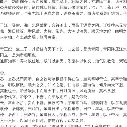
能言，幼而徇齐，长而敦敏，成而聪明。轩辕之时，神农氏世衰。诸侯相
炎帝欲侵陵诸侯，诸侯咸归轩辕。轩辕乃修德振兵，治五气，蓺五种，抚
乃徵师诸侯，与蚩尤战于涿鹿之野，遂禽杀蚩尤。而诸侯咸尊轩辕为天
于江，登熊、湘。北逐荤粥，合符釜山，而邑于涿鹿之阿。迁徙往来无常
鼎，迎日推筴。举风后、力牧、常先、大鸿以治民。顺天地之纪，幽明之
火材物。有土德之瑞，故号黄帝。
帝正妃，生二子，其后皆有天下：其一曰玄嚣，是为青阳，青阳降居江
阳立，是为帝颛顼也。
通而知事；养材以任地，载时以象天，依鬼神以制义，治气以教化，絜
喾。
嚣，玄嚣父曰黄帝。自玄嚣与蟜极皆不得在位，至高辛即帝位。高辛于颛
远，明以察微。顺天之义，知民之急。仁而威，惠而信，脩身而天下服。
其服也士。帝喾溉执中而遍天下，日月所照，风雨所至，莫不从服。
而挚代立。帝挚立，不善，而弟放勋立，是为帝尧。
云。富而不骄，贵而不舒。黄收纯衣，彤车乘白马。能明驯德，以亲九族
羲仲，居郁夷，曰旸谷。敬道日出，便程东作。日中，星鸟，以殷中春。
仲，居西土，曰昧谷。敬道日入，便程西成。夜中，星虚，以正中秋。
六十六日，以闰月正四时。信饬百官，众功皆兴。
“吁！顽凶，不用。”尧又曰：“谁可者？”讙兜曰：“共工旁聚布功，可用