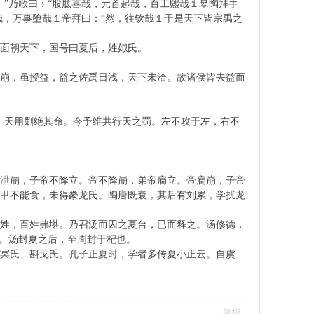
”乃歌曰：“股肱喜哉，元首起哉，百工熙哉１皋陶拜手
哉，万事堕哉１帝拜曰：“然，往钦哉１于是天下皆宗禹之
面朝天下，国号曰夏后，姓姒氏。
禹崩，虽授益，益之佐禹日浅，天下未洽。故诸侯皆去益而
，天用剿绝其命。今予维共行天之罚。左不攻于左，右不
帝泄崩，子帝不降立。帝不降崩，弟帝扃立。帝扃崩，子帝
孔甲不能食，未得豢龙氏。陶唐既衰，其后有刘累，学扰龙
百姓，百姓弗堪。乃召汤而囚之夏台，已而释之。汤修德，
下。汤封夏之后，至周封于杞也。
、冥氏、斟戈氏。孔子正夏时，学者多传夏小正云。自虞、
举报