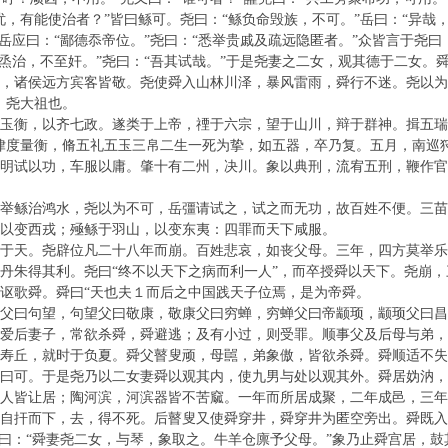
，有能使治者？”皆曰鲧可。尧曰：“鲧负命毁族，不可。”岳曰：“异哉
岳应曰：“鄙德忝帝位。”尧曰：“悉举贵戚及疏远隐匿者。”众皆言于尧曰
烝烝治，不至奸。”尧曰：“吾其试哉。”于是尧妻之二女，观其德于二女。
，诸侯远方宾客皆敬。尧使舜入山林川泽，暴风雷雨，舜行不迷。尧以为
，尧大祖也。
玉衡，以齐七政。遂类于上帝，禋于六宗，望于山川，辩于群神。揖五
律度量衡，脩五礼五玉三帛二生一死为挚，如五器，卒乃复。五月，南巡
明试以功，车服以庸。肇十有二州，决川。象以典刑，流宥五刑，鞭作
举鲧治鸿水，尧以为不可，岳彊请试之，试之而无功，故百姓不便。三
以变西戎；殛鲧于羽山，以变东夷：四罪而天下咸服。
于天。尧辟位凡二十八年而崩。百姓悲哀，如丧父母。三年，四方莫举
丹朱得其利。尧曰“终不以天下之病而利一人”，而卒授舜以天下。尧崩
讴歌舜。舜曰“天也夫１而后之中国践天子位焉，是为帝舜。
父曰句望，句望父曰敬康，敬康父曰穷蝉，穷蝉父曰帝颛顼，颛顼父曰昌
爱后妻子，常欲杀舜，舜避逃；及有小过，则受罪。顺事父及后母与弟，
寿丘，就时于负夏。舜父瞽叟顽，母嚚，弟象傲，皆欲杀舜。舜顺适不失
曰可。于是尧乃以二女妻舜以观其内，使九男与处以观其外。舜居妫汭
人皆让居；陶河滨，河滨器皆不苦窳。一年而所居成聚，二年成邑，三
自扞而下，去，得不死。后瞽叟又使舜穿井，舜穿井为匿空旁出。舜既入
是曰：“舜妻尧二女，与琴，象取之。牛羊仓廪予父母。”象乃止舜宫居，鼓