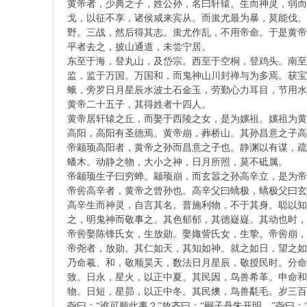
黄帝者，少典之子，姓公孙，名曰轩辕。生而神灵，弱而
戈，以征不享，诸侯咸来宾从。而蚩尤最为暴，莫能伐。
野。三战，然后得其志。蚩尤作乱，不用帝命。于是黄帝
漢
平者去之，披山通道，未尝宁居。
东至于海，登丸山，及岱宗。西至于空桐，登鸡头。南至
监，监于万国。万国和，而鬼神山川封禅与为多焉。获宝
蛾，旁罗日月星辰水波土石金玉，劳勤心力耳目，节用水
黄帝二十五子，其得姓者十四人。
黄帝居轩辕之丘，而娶于西陵之女，是为嫘祖。嫘祖为黄
高阳，高阳有圣德焉。黄帝崩，葬桥山。其孙昌意之子高
帝颛顼高阳者，黄帝之孙而昌意之子也。静渊以有谋，疏
蟠木。动静之物，大小之神，日月所照，莫不砥属。
易
帝颛顼生子曰穷蝉。颛顼崩，而玄嚣之孙高辛立，是为帝
帝喾高辛者，黄帝之曾孙也。高辛父曰蟜极，蟜极父曰玄
高辛生而神灵，自言其名。普施利物，不于其身。聪以知
之，明鬼神而敬事之。其色郁郁，其德嶷嶷。其动也时，
帝喾娶陈锋氏女，生放勋。娶娵訾氏女，生挚。帝喾崩，
帝尧者，放勋。其仁如天，其知如神。就之如日，望之如
乃命羲、和，敬顺昊天，数法日月星辰，敬授民时。分命
致。日永，星火，以正中夏。其民因，鸟兽希革。申命和
物。日短，星昴，以正中冬。其民燠，鸟兽氄毛。岁三百
尧曰：“谁可顺此事？”放齐曰：“嗣子丹朱开明。”尧曰：