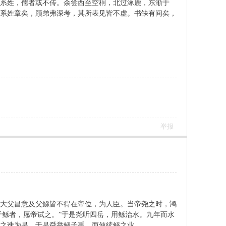
系姓，儒者或不传。余尝西至空桐，北过涿鹿，东渐于
帝系姓章矣，顾弟弗深考，其所表见皆不虚。书缺有间矣，
举报
曾大父昌意及父鲧皆不得在帝位，为人臣。当帝尧之时，鸿
于鲧者，愿帝试之。”于是尧听四岳，用鲧治水。九年而水
之诛为是。于是舜举鲧子禹，而使续鲧之业。