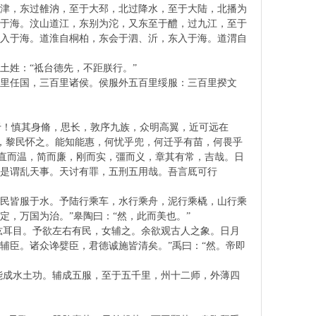
盟津，东过雒汭，至于大邳，北过降水，至于大陆，北播为
入于海。汶山道江，东别为沱，又东至于醴，过九江，至于
北入于海。道淮自桐柏，东会于泗、沂，东入于海。道渭自
土姓：“祗台德先，不距朕行。”
里任国，三百里诸侯。侯服外五百里绥服：三百里揆文
于！慎其身脩，思长，敦序九族，众明高翼，近可远在
惠，黎民怀之。能知能惠，何忧乎兜，何迁乎有苗，何畏乎
，直而温，简而廉，刚而实，彊而义，章其有常，吉哉。日
是谓乱天事。天讨有罪，五刑五用哉。吾言厎可行
，下民皆服于水。予陆行乘车，水行乘舟，泥行乘橇，山行乘
，万国为治。”皋陶曰：“然，此而美也。”
肱耳目。予欲左右有民，女辅之。余欲观古人之象。日月
辅臣。诸众谗嬖臣，君德诚施皆清矣。”禹曰：“然。帝即
能成水土功。辅成五服，至于五千里，州十二师，外薄四