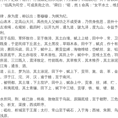
：“伯禹为司空，可成美尧之功。”舜曰：“嗟，然１命禹：“女平水土，维
律，身为度，称以出；亹穆穆，为纲为纪。
山表木，定高山大川。禹伤先人父鲧功之不成受诛，乃劳身焦思，居外
左准绳，右规矩，载四时，以开九州，通九道，陂九泽，度九山。令益
利。
至于岳阳。覃怀致功，至于衡漳。其土白壤。赋上上错，田中中，常、卫
既蚕，于是民得下丘居土。其土黑坟，草繇木条。田中下，赋贞，作十有
潟，厥田斥卤。田上下，赋中上。厥贡盐絺，海物维错，岱畎丝、枲、铅
东原底平。其土赤埴坟，草木渐包。其田上中，赋中中。贡维土五色，
所居。三江既入，震泽致定。竹箭既布。其草惟夭，其木惟乔，其土涂
江海，通淮、泗。
道，云土、梦为治。其土涂泥。田下中，赋上下。贡羽、旄、齿、革，
。浮于江、沱、涔、汉，逾于雒，至于南河。
，被明都。其土壤，下土坟垆。田中上，赋杂上中。贡漆、丝、絺、纻，
，和夷厎绩。其土青骊。田下上，赋下中三错。贡璆、铁、银、镂、砮
水所同。荆、岐已旅，终南、敦物至于鸟鼠。原隰厎绩，至于都野。三危
仑、析支、渠搜，西戎即序。
；砥柱、析城至于王屋；太行、常山至于碣石，入于海；西倾、朱圉、
浅原。