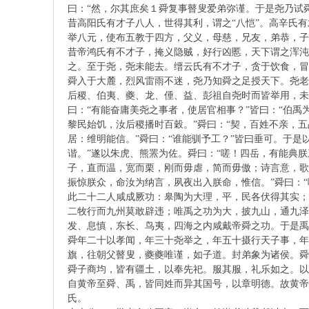
曰：“然，尔其庶矣１舜复事瞽叟爱弟弥谨。于是尧乃试
昔高阳氏有才子八人，世得其利，谓之“八恺”。高辛氏
举八元，使布五教于四方，父义，母慈，兄友，弟恭，子
昔帝鸿氏有不才子，掩义隐贼，好行凶慝，天下谓之浑沌
之。至于尧，尧未能去。缙云氏有不才子，贪于饮食，冒
舜入于大麓，烈风雷雨不迷，尧乃知舜之足授天下。尧老
后稷、伯夷、夔、龙、倕、益、彭祖自尧时而皆举用，未
_
曰：“有能奋庸美尧之事者，使居官相事？”皆曰：“伯禹
黎民始饥，汝后稷播时百穀。”舜曰：“契，百姓不亲，
居：维明能信。”舜曰：“谁能驯予工？”皆曰垂可。于是
谐。”遂以朱虎、熊罴为佐。舜曰：“嗟！四岳，有能典朕
子，直而温，宽而栗，刚而毋虐，简而毋傲；诗言意，歌
振惊朕众，命汝为纳言，夙夜出入朕命，惟信。”舜曰：
此二十二人咸成厥功：皋陶为大理，平，民各伏得其实；
二牧行而九州莫敢辟违；唯禹之功为大，披九山，通九泽
发、息慎，东长、鸟夷，四海之内咸戴帝舜之功。于是禹
舜年二十以孝闻，年三十尧举之，年五十摄行天子事，年
堅
旗，往朝父瞽叟，夔夔唯谨，如子道。封弟象为诸侯。舜
舜子商均，皆有疆土，以奉先祀。服其服，礼乐如之。以
自黄帝至舜、禹，皆同姓而异其国号，以章明德。故黄帝
氏。