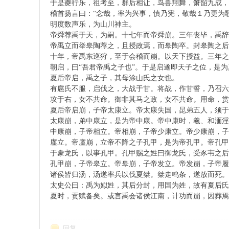
于是夔行乐，祖考至，群后相让，鸟兽翔舞，箫韶九成，
稽首扬言曰：“念哉，率为兴事，慎乃宪，敬哉１乃更为
明度数声乐，为山川神主。
帝舜荐禹于天，为嗣。十七年而帝舜崩。三年丧毕，禹辞
帝禹立而举皋陶荐之，且授政焉，而皋陶卒。封皋陶之后
十年，帝禹东巡狩，至于会稽而崩。以天下授益。三年之
朝启，曰“吾君帝禹之子也”。于是启遂即天子之位，是
夏后帝启，禹之子，其母涂山氏之女也。
絕
有扈氏不服，启伐之，大战于甘。将战，作甘誓，乃召六
攻于右，女不共命。御非其马之政，女不共命。用命，赏
夏后帝启崩，子帝太康立。帝太康失国，昆弟五人，须于
太康崩，弟中康立，是为帝中康。帝中康时，羲、和湎淫
中康崩，子帝相立。帝相崩，子帝少康立。帝少康崩，子
廑立。帝廑崩，立帝不降之子孔甲，是为帝孔甲。帝孔甲
于豢龙氏，以事孔甲。孔甲赐之姓曰御龙氏，受豕韦之后
孔甲崩，子帝皋立。帝皋崩，子帝发立。帝发崩，子帝履
诸侯皆归汤，汤遂率兵以伐夏桀。桀走鸣条，遂放而死。
太史公曰：禹为姒姓，其后分封，用国为姓，故有夏后氏
故
夏时，贡赋备矣。或言禹会诸侯江南，计功而崩，因葬焉
回复