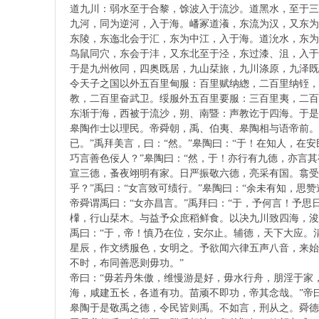
道九川：弱水至于合黎，馀波入于流沙。道黑水，至于三
承
九河，同为逆河，入于海。嶓冢道瀁，东流为汉，又东为
东陵，东迤北会于汇，东为中江，入于海。道沇水，东为
鸟鼠同穴，东会于沣，又东北至于泾，东过漆、沮，入于
于是九州攸同，四奥既居，九山栞旅，九川涤原，九泽既
令天子之国以外五百里甸服：百里赋纳緫，二百里纳铚，
教，二百里奋武卫。绥服外五百里要服：三百里夷，二百
东渐于海，西被于流沙，朔、南暨：声教讫于四海。于是
皋陶作士以理民。帝舜朝，禹、伯夷、皋陶相与语帝前。
已。”禹拜美言，曰：“然。”皋陶曰：“于！在知人，在
_
巧言善色佞人？”皋陶曰：“然，于！亦行有九德，亦言
宣三德，蚤夜翊明有家。日严振敬六德，亮采有国。翕受
乎？”禹曰：“女言致可绩行。”皋陶曰：“余未有知，思赞
帝舜谓禹曰：“女亦昌言。”禹拜曰：“于，予何言！予思
檋，行山栞木。与益予众庶稻鲜食。以决九川致四海，浚
禹曰：“于，帝！慎乃在位，安尔止。辅德，天下大应。
星辰，作文绣服色，女明之。予欲闻六律五声八音，来始
不时，布同善恶则毋功。”
帝曰：“毋若丹朱傲，维慢游是好，毋水行舟，朋淫于家
海，咸建五长，各道有功。苗顽不即功，帝其念哉。”帝曰
拒
皋陶于是敬禹之德，令民皆则禹。不如言，刑从之。舜德