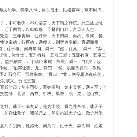
，尧未能举。舜举八恺，使主后土，以揆百事，莫不时序。
子，不可教训，不知话言，天下谓之梼杌。此三族世忧
，迁于四裔，以御螭魅，于是四门辟，言毋凶人也。
而尧崩。三年丧毕，让丹朱，天下归舜。而禹、皋陶、契、
牧论帝德，行厚德，远佞人，则蛮夷率服。舜谓四岳
首，让于稷、契与皋陶。舜曰：“然，往矣。”舜曰：“弃，
贼奸轨，汝作士，五刑有服，五服三就；五流有度，五度三
虞。益拜稽首，让于诸臣朱虎、熊罴。舜曰：“往矣，汝
静絜。”伯夷让夔、龙。舜曰：“然。以夔为典乐，教稚
予击石拊石，百兽率舞。”舜曰：“龙，朕畏忌谗说殄伪，
众功咸兴。分北三苗。
，百穀时茂；契主司徒，百姓亲和；龙主宾客，远人至；十
抚交阯、北发，西戎、析枝、渠廋、氐、羌，北山戎、
之野。葬于江南九疑，是为零陵。舜之践帝位，载天子
子，如舜让尧子。诸侯归之，然后禹践天子位。尧子丹朱，
夏后而别氏，姓姒氏。契为商，姓子氏。弃为周，姓姬