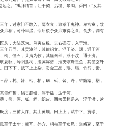
是勉之。”禹拜稽首，让于契、后稷、皋陶。舜曰：“女其
十三年，过家门不敢入。薄衣食，致孝于鬼神。卑宫室，致
予众庶稻，可种卑湿。命后稷予众庶难得之食。食少，调有
既从，大陆既为。鸟夷皮服。夹右碣石，入于海。
三年乃同。其贡漆丝，其篚织文。浮于济、漯，通于河
、松、怪石，莱夷为牧，其篚酓丝。浮于汶，通于济。
羽畎夏狄，峄阳孤桐，泗滨浮磬，淮夷蠙珠臮鱼，其篚玄纤
泥。田下下，赋下上上杂。贡金三品，瑶、琨、竹箭，齿、
金三品，杶、榦、栝、柏，砺、砥、砮、丹，维箘簬、楛，
其篚纤絮，锡贡磬错。浮于雒，达于河。
、磬，熊、罴、狐、貍、织皮。西倾因桓是来，浮于潜，逾
既度，三苗大序。其土黄壤。田上上，赋中下。贡璆、
鸟鼠至于太华；熊耳、外方、桐柏至于负尾；道嶓冢，至于