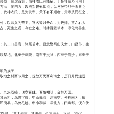
侵伐，暴虐百姓，而神农氏弗能征。于是轩辕乃习用干
万民，度四方，教熊罴貔貅貙虎，以与炎帝战于阪泉之
子，代神农氏，是为黄帝。天下有不顺者，黄帝从而征之，
处，以师兵为营卫。官名皆以云命，为云师。置左右大
占，死生之说，存亡之难。时播百穀草木，淳化鸟兽虫
水；其二曰昌意，降居若水。昌意娶蜀山氏女，曰昌仆，生
诚以祭祀。北至于幽陵，南至于交阯，西至于流沙，东至于
顼为族子。
取地之材而节用之，抚教万民而利诲之，历日月而迎送
。九族既睦，便章百姓。百姓昭明，合和万国。
其民析，鸟兽字微。申命羲叔，居南交。便程南为，敬
其民夷易，鸟兽毛毨。申命和叔；居北方，曰幽都。便在伏
。”尧曰：“共工善言，其用僻，似恭漫天，不可。”尧又