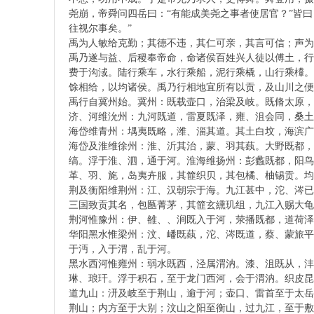
尧崩，帝舜问四岳曰：“有能成美尧之事者使居官？”皆曰
往视尔事矣。”
禹为人敏给克勤；其德不违，其仁可亲，其言可信；声为
術
禹乃遂与益、后稷奉帝命，命诸侯百姓兴人徒以傅土，行
费于沟淢。陆行乘车，水行乘船，泥行乘橇，山行乘檋。
馀相给，以均诸侯。禹乃行相地宜所有以贡，及山川之便
禹行自冀州始。冀州：既载壶口，治梁及岐。既脩太原，
济、河维沇州：九河既道，雷夏既泽，雍、沮会同，桑土
海岱维青州：堣夷既略，潍、淄其道。其土白坟，海滨广
海岱及淮维徐州：淮、沂其治，蒙、羽其蓺。大野既都，
缟。浮于淮、泗，通于河。淮海维扬州：彭蠡既都，阳鸟
革、羽、旄，岛夷卉服，其篚织贝，其包橘、柚锡贡。均
傳
荆及衡阳维荆州：江、汉朝宗于海。九江甚中，沱、涔已
三国致贡其名，包匦菁茅，其篚玄纁玑组，九江入赐大龟
荆河惟豫州：伊、雒、、涧既入于河，荥播既都，道荷泽
华阳黑水惟梁州：汶、嶓既蓺，沱、涔既道，蔡、蒙旅平
于沔，入于渭，乱于河。
黑水西河惟雍州：弱水既西，泾属渭汭。漆、沮既从，沣
琳、琅玕。浮于积石，至于龙门西河，会于渭汭。织皮昆
道九山：汧及岐至于荆山，逾于河；壶口、雷首至于太岳
荆山；内方至于大别；汶山之阳至衡山，过九江，至于敷