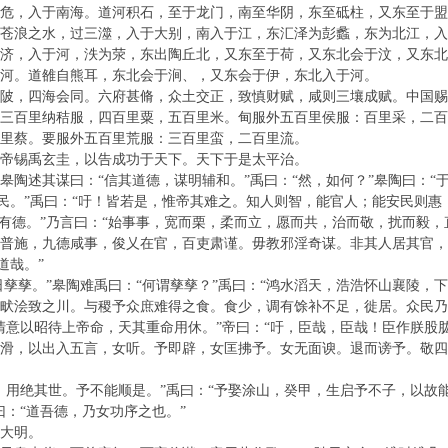
危，入于南海。道河积石，至于龙门，南至华阴，东至砥柱，又东至于
苍浪之水，过三澨，入于大别，南入于江，东汇泽为彭蠡，东为北江，
济，入于河，泆为荥，东出陶丘北，又东至于荷，又东北会于汶，又东
河。道雒自熊耳，东北会于涧、，又东会于伊，东北入于河。
陂，四海会同。六府甚脩，众土交正，致慎财赋，咸则三壤成赋。中国赐
三百里纳秸服，四百里粟，五百里米。甸服外五百里侯服：百里采，二百
里蔡。要服外五百里荒服：三百里蛮，二百里流。
帝锡禹玄圭，以告成功于天下。天下于是太平治。
皋陶述其谋曰：“信其道德，谋明辅和。”禹曰：“然，如何？”皋陶曰：“
安民。”禹曰：“吁！皆若是，惟帝其难之。知人则智，能官人；能安民则
其有德。”乃言曰：“始事事，宽而栗，柔而立，愿而共，治而敬，扰而毅
普施，九德咸事，俊乂在官，百吏肃谨。毋教邪淫奇谋。非其人居其官，
道哉。”
日孳孳。”皋陶难禹曰：“何谓孳孳？”禹曰：“鸿水滔天，浩浩怀山襄陵
畎浍致之川。与稷予众庶难得之食。食少，调有馀补不足，徙居。众民乃定
清意以昭待上帝命，天其重命用休。”帝曰：“吁，臣哉，臣哉！臣作朕股
滑，以出入五言，女听。予即辟，女匡拂予。女无面谀。退而谤予。敬四
，用绝其世。予不能顺是。”禹曰：“予娶涂山，癸甲，生启予不子，以故
：“道吾德，乃女功序之也。”
大明。