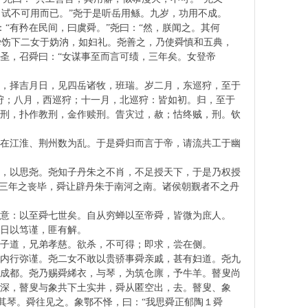
，试不可用而已。”尧于是听岳用鲧。九岁，功用不成。
：“有矜在民间，曰虞舜。”尧曰：“然，朕闻之。其何
舜饬下二女于妫汭，如妇礼。尧善之，乃使舜慎和五典，
圣，召舜曰：“女谋事至而言可绩，三年矣。女登帝
瑞，择吉月日，见四岳诸牧，班瑞。岁二月，东巡狩，至于
狩；八月，西巡狩；十一月，北巡狩：皆如初。归，至于
官刑，扑作教刑，金作赎刑。眚灾过，赦；怙终贼，刑。钦
苗在江淮、荆州数为乱。于是舜归而言于帝，请流共工于幽
乐，以思尧。尧知子丹朱之不肖，不足授天下，于是乃权授
，三年之丧毕，舜让辟丹朱于南河之南。诸侯朝觐者不之丹
意：以至舜七世矣。自从穷蝉以至帝舜，皆微为庶人。
日以笃谨，匪有解。
子道，兄弟孝慈。欲杀，不可得；即求，尝在侧。
，内行弥谨。尧二女不敢以贵骄事舜亲戚，甚有妇道。尧九
年成都。尧乃赐舜絺衣，与琴，为筑仓廪，予牛羊。瞽叟尚
深，瞽叟与象共下土实井，舜从匿空出，去。瞽叟、象
其琴。舜往见之。象鄂不怿，曰：“我思舜正郁陶１舜