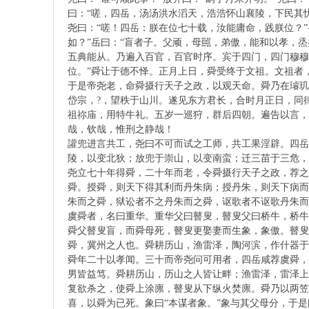
經
曰：“嗟，四岳，汤汤洪水滔天，浩浩怀山襄陵，下民其忧
尧曰：“嗟！四岳：朕在位七十载，汝能庸命，践朕位？”
如？”岳曰：“盲者子。父顽，母嚚，弟傲，能和以孝，
五典能从。乃遍入百官，百官时序。宾于四门，四门穆穆
位。”舜让于德不怿。正月上日，舜受终于文祖。文祖者
于是帝尧老，命舜摄行天子之政，以观天命。舜乃在璿玑
岱宗，?，望秩于山川。遂见东方君长，合时月正日，同
祖祢庙，用特牛礼。五岁一巡狩，群后四朝。遍告以言，
哉，钦哉，惟刑之静哉！
書
讙兜进言共工，尧曰不可而试之工师，共工果淫辟。四岳
陵，以变北狄；放兜于崇山，以变南蛮；迁三苗于三危，
尧立七十年得舜，二十年而老，令舜摄行天子之政，荐之
舜。授舜，则天下得其利而丹朱病；授丹朱，则天下病而
朱而之舜，狱讼者不之丹朱而之舜，讴歌者不讴歌丹朱而
虞舜者，名曰重华。重华父曰瞽叟，瞽叟父曰桥牛，桥牛
舜父瞽叟盲，而舜母死，瞽叟更娶妻而生象，象傲。瞽叟
舜，冀州之人也。舜耕历山，渔雷泽，陶河滨，作什器于
舜年二十以孝闻。三十而帝尧问可用者，四岳咸荐虞舜，
男皆益笃。舜耕历山，历山之人皆让畔；渔雷泽，雷泽上
院
复欲杀之，使舜上涂廪，瞽叟从下纵火焚廪。舜乃以两笠
喜，以舜为已死。象曰“本谋者象。”象与其父母分，于