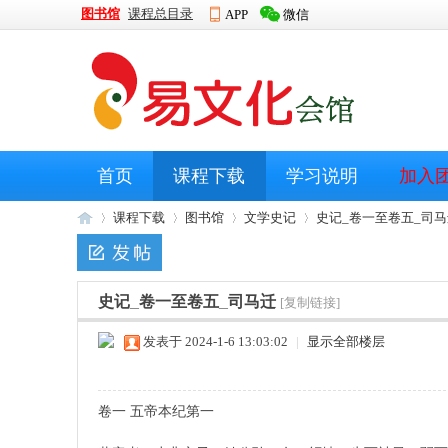
图书馆
课程总目录
APP
微信
首页
课程下载
学习说明
加入
课程下载
图书馆
文学史记
史记_卷一至卷五_司马
史记_卷一至卷五_司马迁
大
»
›
›
[复制链接]
›
发表于 2024-1-6 13:03:02
|
显示全部楼层
卷一 五帝本纪第一