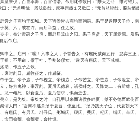
凤皇来仪，百兽率舞，百官信谐。帝用此作歌曰：“陟天之命，维时维几。
歌曰：“元首明哉，股肱良哉，庶事康哉１又歌曰：“元首丛脞哉，股肱惰
辟舜之子商均于阳城。天下诸侯皆去商均而朝禹。禹于是遂即天子位，南
于英、六，或在许。而后举益，任之政。
丧毕，益让帝禹之子启，而辟居箕山之阳。禹子启贤，天下属意焉。及
为夏后帝启。
卿申之。启曰：“嗟！六事之人，予誓告女：有扈氏威侮五行，怠弃三正
于祖；不用命，僇于社，予则帑僇女。”遂灭有扈氏。天下咸朝。
洛汭，作五子之歌。
，废时乱日。胤往征之，作胤征。
帝予立。帝予崩，子帝槐立。帝槐崩，子帝芒立。帝芒崩，子帝泄立。
立，好方鬼神，事淫乱。夏后氏德衰，诸侯畔之。天降龙二，有雌雄，
。龙一雌死，以食夏后。夏后使求，惧而迁去。
癸立，是为桀。帝桀之时，自孔甲以来而诸侯多畔夏，桀不务德而武伤
桀谓人曰：“吾悔不遂杀汤于夏台，使至此。”汤乃践天子位，代夏朝天
、有扈氏、有男氏、斟寻氏、彤城氏、襃氏、费氏、杞氏、缯氏、辛氏
，命曰会稽。会稽者，会计也。