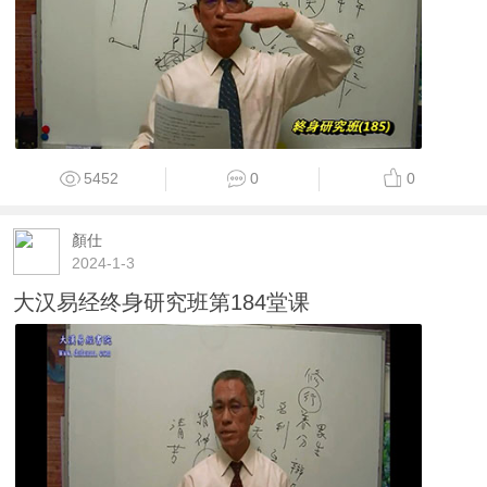
5452
0
0
顏仕
2024-1-3
大汉易经终身研究班第184堂课