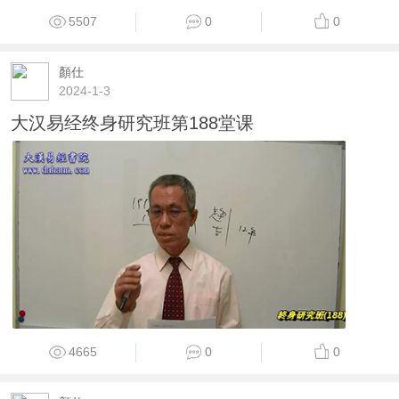
5507
0
0
顏仕
2024-1-3
大汉易经终身研究班第188堂课
4665
0
0