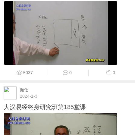
5037
0
0
顏仕
2024-1-3
大汉易经终身研究班第185堂课