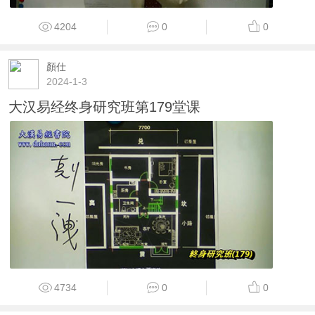
4204
0
0
顏仕
2024-1-3
大汉易经终身研究班第179堂课
4734
0
0