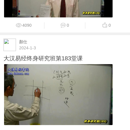
4090
0
0
顏仕
2024-1-3
大汉易经终身研究班第183堂课