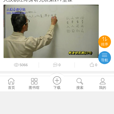
排序
导航
5066
0
0
顏仕
2024-1-2
下载
图书馆
首页
搜索
我的
大汉易经终身研究班第176堂课