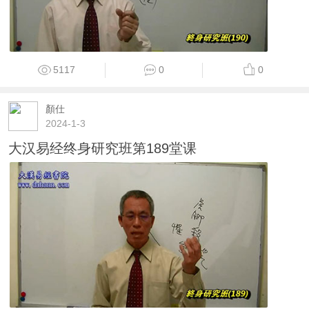
5117
0
0
顏仕
2024-1-3
大汉易经终身研究班第189堂课