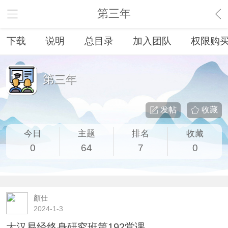
第三年
下载
说明
总目录
加入团队
权限购
第三年
发帖
收藏
今日
主题
排名
收藏
0
64
7
0
顏仕
2024-1-3
大汉易经终身研究班第192堂课