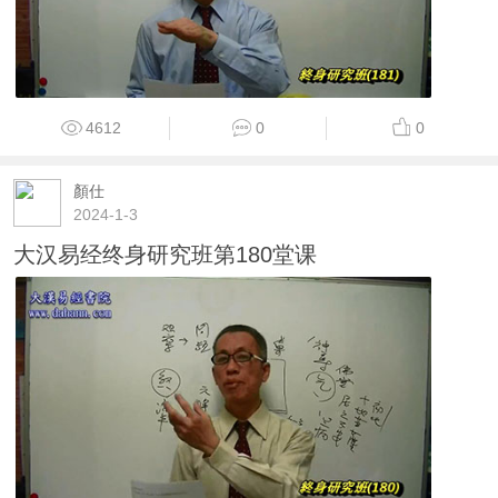
4612
0
0
顏仕
2024-1-3
大汉易经终身研究班第180堂课