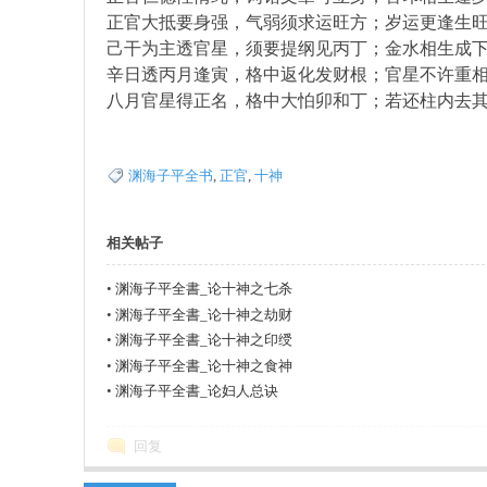
經
正官大抵要身强，气弱须求运旺方；岁运更逢生
己干为主透官星，须要提纲见丙丁；金水相生成
辛日透丙月逢寅，格中返化发财根；官星不许重
八月官星得正名，格中大怕卯和丁；若还柱内去
渊海子平全书
,
正官
,
十神
書
相关帖子
•
渊海子平全書_论十神之七杀
•
渊海子平全書_论十神之劫财
•
渊海子平全書_论十神之印绶
•
渊海子平全書_论十神之食神
•
渊海子平全書_论妇人总诀
院
回复