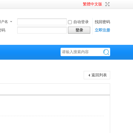
繁體中文版
用户名
自动登录
找回密码
密码
登录
立即注册
搜
返回列表
索