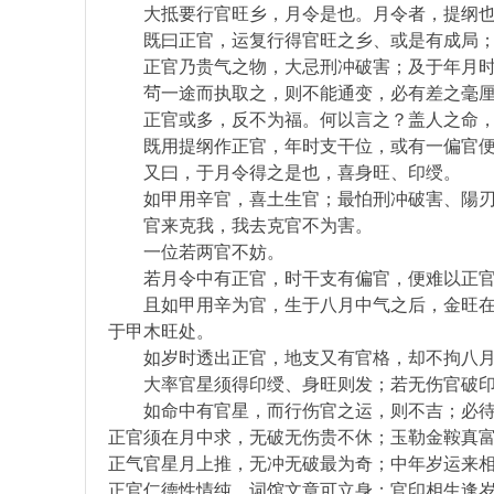
大抵要行官旺乡，月令是也。月令者，提纲也
既曰正官，运复行得官旺之乡、或是有成局；
漢
正官乃贵气之物，大忌刑冲破害；及于年月时干
茍一途而执取之，则不能通变，必有差之毫厘，
正官或多，反不为福。何以言之？盖人之命，宜
既用提纲作正官，年时支干位，或有一偏官便
又曰，于月令得之是也，喜身旺、印绶。
如甲用辛官，喜土生官；最怕刑冲破害、陽刃七
官来克我，我去克官不为害。
一位若两官不妨。
若月令中有正官，时干支有偏官，便难以正官
易
且如甲用辛为官，生于八月中气之后，金旺在酉
于甲木旺处。
如岁时透出正官，地支又有官格，却不拘八月
大率官星须得印绶、身旺则发；若无伤官破印
如命中有官星，而行伤官之运，则不吉；必待
正官须在月中求，无破无伤贵不休；玉勒金鞍真
正气官星月上推，无冲无破最为奇；中年岁运来
正官仁德性情纯，词馆文章可立身；官印相生逢