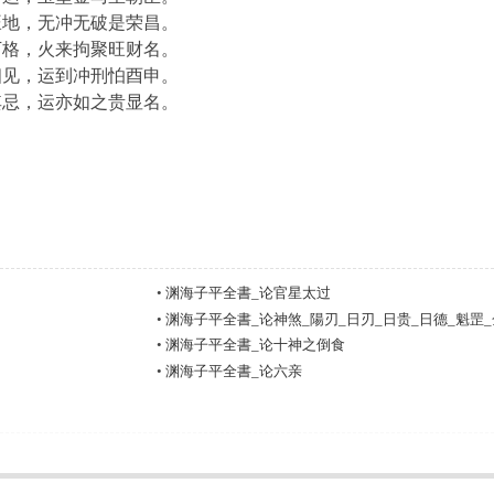
旺地，无冲无破是荣昌。
下格，火来拘聚旺财名。
相见，运到冲刑怕酉申。
其忌，运亦如之贵显名。
•
渊海子平全書_论官星太过
•
渊海子平全書_论神煞_陽刃_日刃_日贵_日德_魁罡
•
渊海子平全書_论十神之倒食
•
渊海子平全書_论六亲