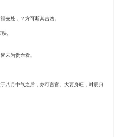
福去处，？方可断其吉凶。
灾殃。
皆未为贵命看。
于八月中气之后，亦可言官。大要身旺，时辰归