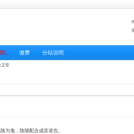
团队
缴费
分站说明
之正官
陰为鬼，陰陽配合成其道也。