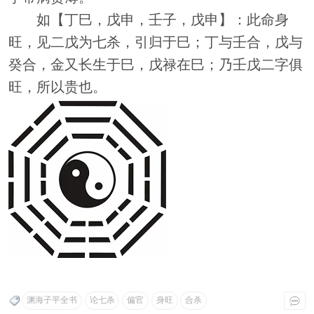
如【丁巳，戊申，壬子，戊申】：此命身
旺，见二戊为七杀，引归于巳；丁与壬合，戊与
癸合，金又长生于巳，戊禄在巳；乃壬戊二字俱
旺，所以贵也。
渊海子平全书
论七杀
偏官
身旺
合杀