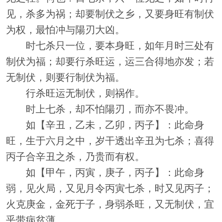
见，杀多为祸；却要制伏之乡，又要身旺有制伏
为权，最怕冲与陽刃大凶。
时七杀只一位，要本身旺，如年月时三处有
制伏为福；却要行杀旺运，运三合得地亦发；若
无制伏，则要行制伏为福。
行杀旺运无制伏，则祸作。
时上七杀，却不怕陽刃，而亦不畏冲。
如【辛丑，乙未，乙卯，丙子】：此命身
旺，生于六月之中，岁干透出辛丑为七杀；喜得
丙子合辛丑之杀，乃贵而有权。
如【甲午，丙寅，庚子，丙子】：此命身
弱，见火局，又见月令丙寅七杀，时又见丙子；
火克庚金，金死于子，身弱杀旺，又无制伏，宜
乎带病贫薄。