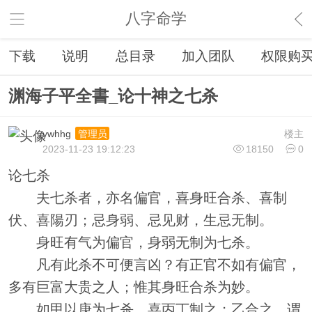
八字命学
下载
说明
总目录
加入团队
权限购
渊海子平全書_论十神之七杀
ywhhg
楼主
管理员
2023-11-23 19:12:23
18150
0
论七杀
夫七杀者，亦名偏官，喜身旺合杀、喜制
伏、喜陽刃；忌身弱、忌见财，生忌无制。
身旺有气为偏官，身弱无制为七杀。
凡有此杀不可便言凶？有正官不如有偏官，
多有巨富大贵之人；惟其身旺合杀为妙。
如甲以庚为七杀，喜丙丁制之；乙合之，谓