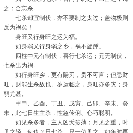
之：合忘杀。
七杀却宜制伏，亦不要制之太过；盖物极则
反为祸矣！
身旺又行身旺之运为福。
如身弱又行身弱之乡，祸不旋踵。
四柱中元有制伏，喜行七杀运；元无制伏，
七杀出为祸。
如行身旺乡，更有陽刃，贵不可言；但忌财
旺，财能生杀故也。岁运临之，身旺亦多灾；身
弱尤甚。
甲申、乙酉、丁丑、戊寅、己卯、辛未、癸
未，此七日生主杀，性急伶俐、心巧聪明。
如见杀多者，主人凶夭贫薄；月见之重，时
见之轻。何也？日七杀，只一位见之，如年时再