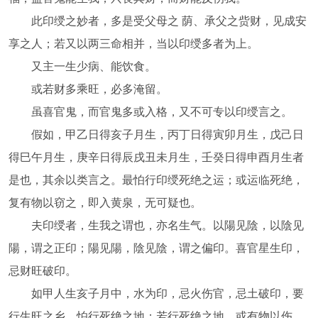
此印绶之妙者，多是受父母之 荫、承父之赀财，见成安
享之人；若又以两三命相并，当以印绶多者为上。
又主一生少病、能饮食。
或若财多乘旺，必多淹留。
虽喜官鬼，而官鬼多或入格，又不可专以印绶言之。
假如，甲乙日得亥子月生，丙丁日得寅卯月生，戊己日
得巳午月生，庚辛日得辰戌丑未月生，壬癸日得申酉月生者
是也，其余以类言之。最怕行印绶死绝之运；或运临死绝，
复有物以窃之，即入黄泉，无可疑也。
夫印绶者，生我之谓也，亦名生气。以陽见陰，以陰见
陽，谓之正印；陽见陽，陰见陰，谓之偏印。喜官星生印，
忌财旺破印。
如甲人生亥子月中，水为印，忌火伤官，忌土破印，要
行生旺之乡，怕行死绝之地；若行死绝之地，或有物以伤