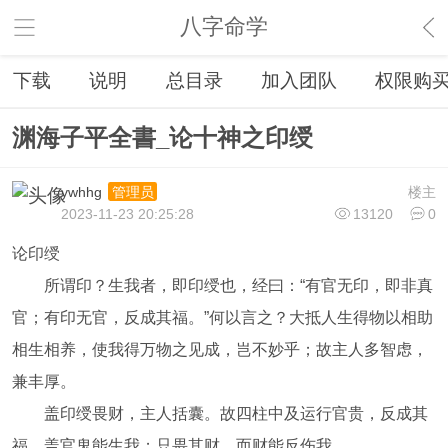
八字命学
下载
说明
总目录
加入团队
权限购
渊海子平全書_论十神之印绶
ywhhg
楼主
管理员
2023-11-23 20:25:28
13120
0
论印绶
所谓印？生我者，即印绶也，经曰：“有官无印，即非真
官；有印无官，反成其福。”何以言之？大抵人生得物以相助
相生相养，使我得万物之见成，岂不妙乎；故主人多智虑，
兼丰厚。
盖印绶畏财，主人括囊。故四柱中及运行官贵，反成其
福，盖官鬼能生我；只畏其财，而财能反伤我。