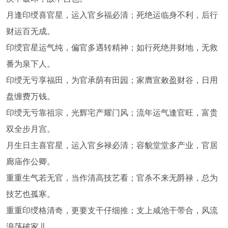
月逢印绶喜官星，运入官乡福必清；死绝运临身不利，后行
财运百无成。
印绶官星运气纯，偏官多遇转精神；如行死绝并财地，无救
番为泉下人。
印绶无亏享福田，为官承荫有田园；家膺宣敕盈财谷，日用
盘缠费万钱。
印绶无亏靠祖宗，光辉宅产耀门风；流年运气逢官旺，富贵
双全步月宫。
月生日主喜官星，运入官乡禄必清；容貌堂堂多产业，官居
廊庙作公卿。
重重生气若无官，当作清高技艺看；官杀不来无爵禄，总为
技艺也孤寒。
重重印绶格清奇，更要支干仔细推；支上咸池干带合，风流
浪荡破家儿。