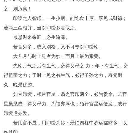
之，则危矣！
印绶之人智虑、一生少病、能饱食丰厚、享见成财禄；
若两三命相并，当以印绶多者取之。
最忌财来乘旺，必生淹滞。
若官鬼多，或入别格，又不可专以印绶论。
大凡月与时上见者为妙；而月上最为紧要。
先论月气之后有生气，必得父母之 力；年下有生气，必
得祖宗之力；于时上见之有生气，必得子孙之力，寿元耐
久，晚景优游。
如带印绶，须带官星，谓之官印两全，必为贵命。若官
星虽见成，得父母力，为福亦厚也；须行官星运便发，或行
印绶运亦发。
若用官不显，用印绶为妙；最怕四柱中岁运临财乡，以
伤其印。