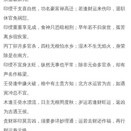
印绶干支喜自然，功名豪富禄高迁；若逢财运来伤印，退职
休官免祸愆。
印绶重重享见成，食神只恐暗相刑；早年若不归泉世，孤苦
离乡宿疾萦。
丙丁卯月多官杀，四柱无根怕水乡；湿木不生无焰火，身荣
除是在南方。
印绶不宜身太旺，纵然无事也平常；除非元命多官杀，却有
声名作栋梁。
壬癸逢申嫌火破，格中有土贵方知；北方水运皆为吉，如遇
寅冲总不宜。
木逢壬癸水漂流，日主无根罔度秋；岁运若逢财旺运，返凶
为吉遇王侯。
贪财坏印莫言凶，须要参详妙理通；运若去财还作福，再行
财运寿元终。