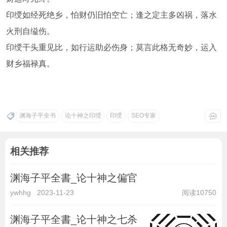
印绶如经死绝乡，怕财仍旧怕空亡；逢之定主多凶祸，落水
火刑自缢伤。
印绶干头重见比，如行运助必伤身；莫言此格无奇妙，运入
财乡福禄真。
渊海子平全书
论十神之印绶
印绶
SEO专家
相关推荐
渊海子平全書_论十神之偏官
ywhhg
2023-11-23
阅读10750
渊海子平全書_论十神之七杀