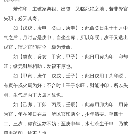
若伤印，主破家离祖、出赘；又临死绝之地，若非降官
失职，必夭其寿。
如【戊戌，庚申，癸酉，庚申】：此命癸日生于七月中
气之后，月时皆是庚申，自坐金库，所以印绶；岁干又透出
戊官，谓之官印两全，极为贵命。
如【癸亥，癸亥，甲寅，甲子】：此日用癸为印，印却
旺；缘无财星相助，发福不厚也。
如【甲寅，庚午，戊戌，壬子】：此日戊用丁为印绶，
有寅午戌火局为好；不合时上壬子水旺，财能冲印，所以失
明。生气是丙丁火属木故也。
如【己卯，丁卯，丙辰，壬辰】：此命用卯为印，用癸
为官，年在卯日在辰，所以官印两全，少年清要。至四十
二、三岁，癸亥运亦不妨；至庚申年，水七杀生于申，乃被
庚申破印，故不吉也。