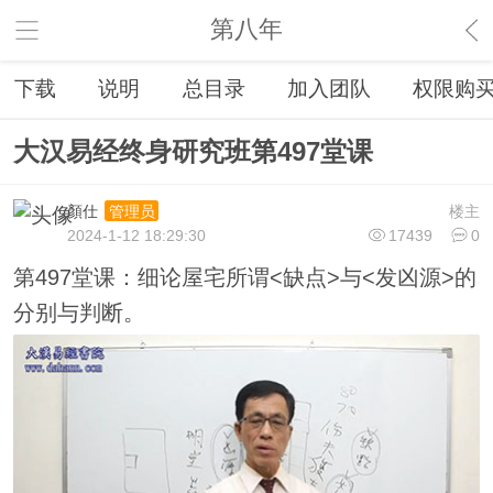
第八年
下载
说明
总目录
加入团队
权限购
大汉易经终身研究班第497堂课
顏仕
楼主
管理员
2024-1-12 18:29:30
17439
0
第497堂课：细论屋宅所谓<缺点>与<发凶源>的
分别与判断。