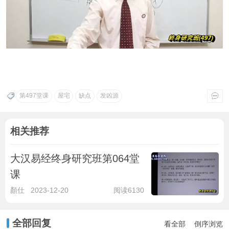
第497堂课
屋宅
缺点
发凶源
相关推荐
大汉易经终身研究班第064堂
课
顏仕
2023-12-20
阅读6130
全部回复
看全部
倒序浏览