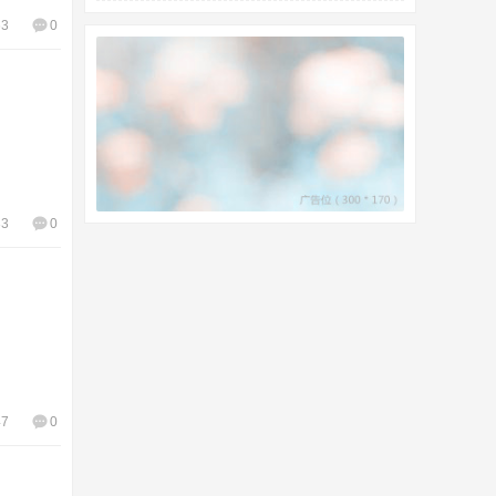
63
0
33
0
47
0