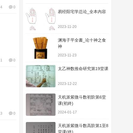
14
0
易经阳宅学总论_全本內容
2023-11-20
渊海子平全書_论十神之食
神
2023-11-23
91
0
太乙神数推命研究第19堂课
2023-12-22
天机派紫微斗数初阶第6堂
课(初終)
2024-01-17
83
0
天机派紫微斗数高阶第1至8
堂课(終)