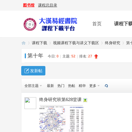
图书馆
课程总目录
首页
课程下
课程下载
视频课程下载与讲义下载区
终身研究
第
第十年
今日:
0
|
主题:
52
|
排名:
27
大
»
›
›
›
发新帖
全部主题
最新
热门
热帖
精华
更多
终身研究班第628堂课
漢