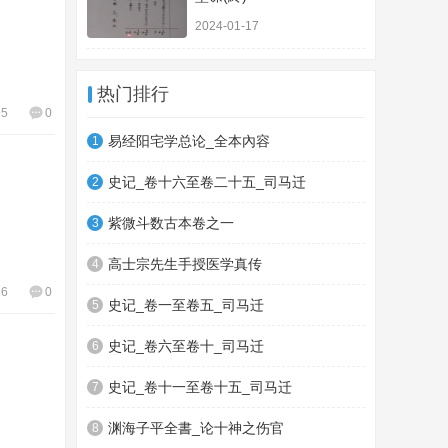
2024-01-17
热门排行
95
0
易经阳宅学总论_全本內容
1
史记_卷十六至卷二十五_司马迁
2
紫微斗数古本卷之一
3
高士宗先生手授医学真传
4
26
0
史记_卷一至卷五_司马迁
5
史记_卷六至卷十_司马迁
6
史记_卷十一至卷十五_司马迁
7
渊海子平全書_论十神之伤官
8