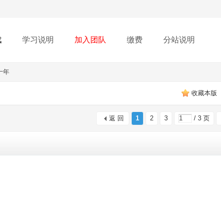
载
学习说明
加入团队
缴费
分站说明
十年
收藏本版
返 回
1
2
3
/ 3 页