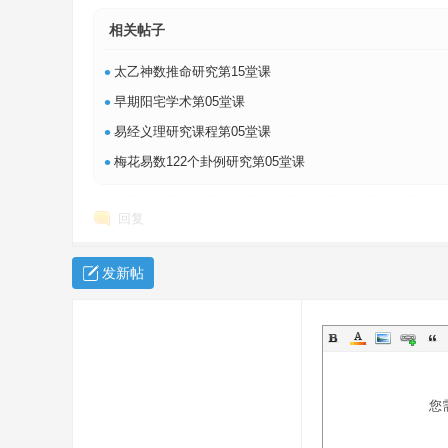
相关帖子
•
太乙神数推命研究第15堂课
•
早期阳宅学术第05堂课
•
易经义理研究课程第05堂课
•
梅花易数122个卦例研究第05堂课
易
回复
发新帖
經
您