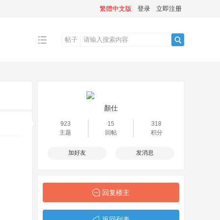
繁體中文版
登录
立即注册
帖子
搜
索
顏仕
923
15
318
主题
回帖
积分
加好友
发消息
回复楼主
返回列表