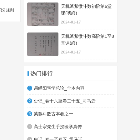
天机派紫微斗数初阶第6堂
积分规则
课(初終)
2024-01-17
天机派紫微斗数高阶第1至8
堂课(終)
2024-01-17
热门排行
易经阳宅学总论_全本內容
1
史记_卷十六至卷二十五_司马迁
2
紫微斗数古本卷之一
3
高士宗先生手授医学真传
4
史记_卷一至卷五_司马迁
5