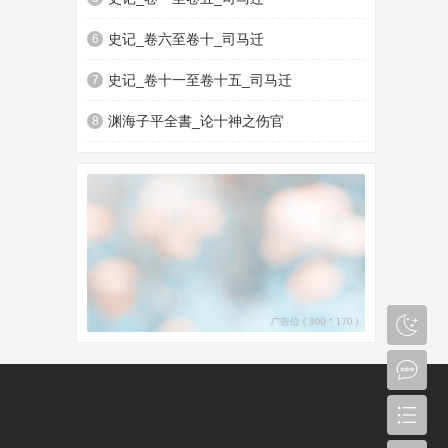
史记_卷六至卷十_司马迁
6
史记_卷十一至卷十五_司马迁
7
渊海子平全書_论十神之伤官
8