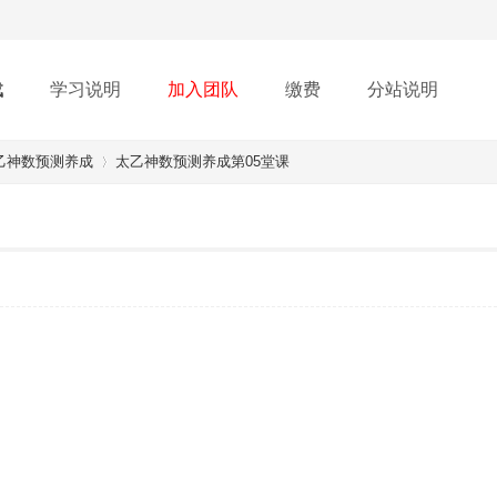
载
学习说明
加入团队
缴费
分站说明
乙神数预测养成
太乙神数预测养成第05堂课
›