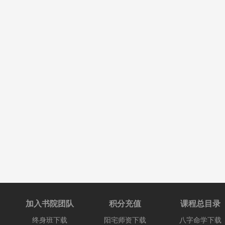
加入书院团队
积分充值
课程总目录
终身班下载
阳宅师资下载
八字命学下载