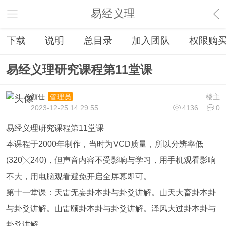
易经义理
下载
说明
总目录
加入团队
权限购
易经义理研究课程第11堂课
顏仕
楼主
管理员
2023-12-25 14:29:55
4136
0
易经义理研究课程第11堂课
本课程于2000年制作，当时为VCD质量，所以分辨率低
(320╳240)，但声音内容不受影响与学习，用手机观看影响
不大，用电脑观看避免开启全屏幕即可。
第十一堂课：天雷无妄卦本卦与卦爻讲解。山天大畜卦本卦
与卦爻讲解。山雷颐卦本卦与卦爻讲解。泽风大过卦本卦与
卦爻讲解。