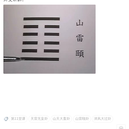
第11堂课
天雷无妄卦
山天大畜卦
山雷颐卦
泽风大过卦