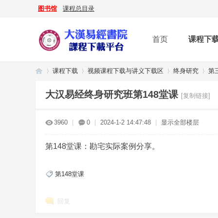
图书馆
课程总目录
首页
课程下
课程下载
视频课程下载与讲义下载区
终身研究
第
大汉易经终身研究班第148堂课
[复制链接]
大
»
›
›
›
3960
|
0
|
2024-1-2 14:47:48
|
显示全部楼层
第148堂课：勘宅实际案例分享。
第148堂课
回复
漢