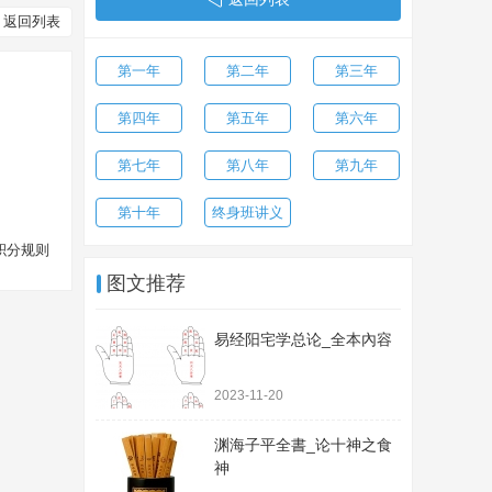
返回列表
第一年
第二年
第三年
第四年
第五年
第六年
第七年
第八年
第九年
第十年
终身班讲义
积分规则
图文推荐
易经阳宅学总论_全本內容
2023-11-20
渊海子平全書_论十神之食
神