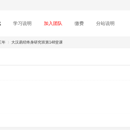
载
学习说明
加入团队
缴费
分站说明
三年
大汉易经终身研究班第148堂课
›