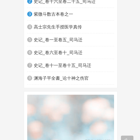
史记_卷十六至卷二十五_司马迁
2
紫微斗数古本卷之一
3
高士宗先生手授医学真传
4
史记_卷一至卷五_司马迁
5
史记_卷六至卷十_司马迁
6
史记_卷十一至卷十五_司马迁
7
渊海子平全書_论十神之伤官
8