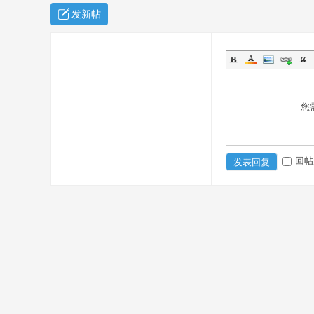
发新帖
您
易
回帖
发表回复
經