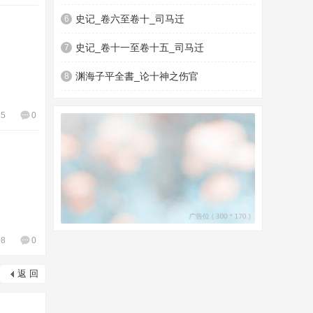
史记_卷六至卷十_司马迁
6
史记_卷十一至卷十五_司马迁
7
渊海子平全書_论十神之伤官
8
25
0
08
0
返 回