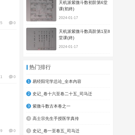
天机派紫微斗数初阶第6堂
课(初終)
2024-01-17
75
0
天机派紫微斗数高阶第1至8
堂课(終)
2024-01-17
热门排行
11
0
易经阳宅学总论_全本內容
1
史记_卷十六至卷二十五_司马迁
2
紫微斗数古本卷之一
3
高士宗先生手授医学真传
4
史记_卷一至卷五_司马迁
49
0
5