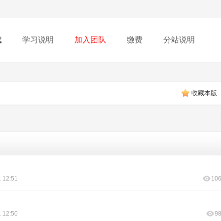
载
学习说明
加入团队
缴费
分站说明
收藏本版
 12:51
10
 12:50
9