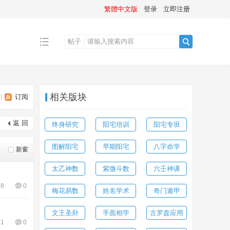
繁體中文版
登录
立即注册
帖子
搜
相关版块
|
订阅
索
返 回
终身研究
阳宅培训
阳宅专班
图解阳宅
早期阳宅
八字命学
新窗
太乙神数
紫微斗数
六壬神课
68
0
梅花易数
姓名学术
奇门遁甲
文王圣卦
手面相学
古罗盘应用
81
0