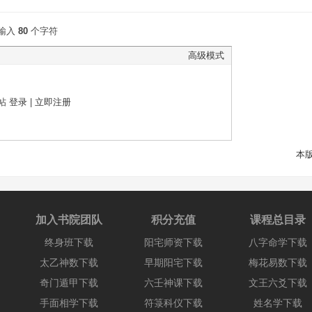
输入
80
个字符
高级模式
帖
登录
|
立即注册
本
加入书院团队
积分充值
课程总目录
终身班下载
阳宅师资下载
八字命学下载
太乙神数下载
早期阳宅下载
梅花易数下载
奇门遁甲下载
六壬神课下载
文王六爻下载
手面相学下载
符箓科仪下载
姓名学下载