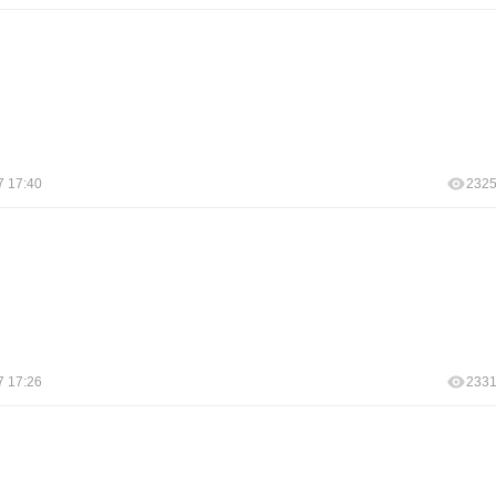
7 17:40
232
7 17:26
233