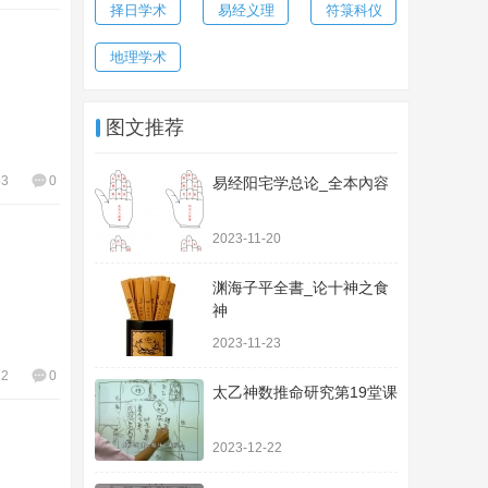
择日学术
易经义理
符箓科仪
地理学术
图文推荐
53
0
易经阳宅学总论_全本內容
2023-11-20
渊海子平全書_论十神之食
神
2023-11-23
12
0
太乙神数推命研究第19堂课
2023-12-22